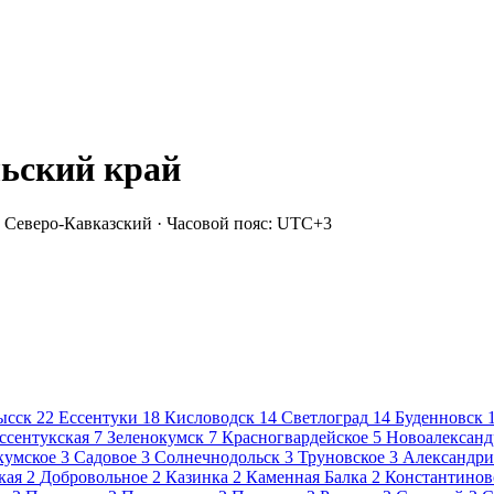
ьский край
 Северо-Кавказский · Часовой пояс: UTC+3
ысск
22
Ессентуки
18
Кисловодск
14
Светлоград
14
Буденновск
ссентукская
7
Зеленокумск
7
Красногвардейское
5
Новоалександ
кумское
3
Садовое
3
Солнечнодольск
3
Труновское
3
Александри
кая
2
Добровольное
2
Казинка
2
Каменная Балка
2
Константинов