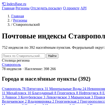
📮
IndexBase
.ru
Главная
Регионы
Отследить посылку
О проекте
API
Главная
/
Регионы
/
Ставропольский
Почтовые индексы Ставропол
752 индексов по 392 населённым пунктам.
Федеральный округ:
Найти
Столица региона
Ставрополь
78 индексов · Население: 398 266
Города и населённые пункты (392)
Ставрополь
78
Пятигорск
31
Минеральные Воды
24
Невинном
11
Михайловск
10
Благодарный
8
Георгиевск
8
Нефтекумск
8
Е
3
Дивное
3
Кочубеевское
3
Левокумское
3
Марьинская
3
Право
Величаевское
2
Владимировка
2
Георгиевская
2
Григорополисс