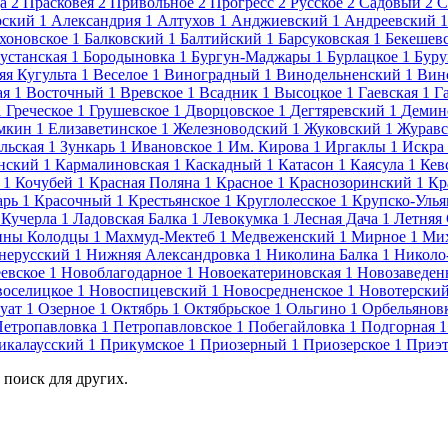
а
2
Прасковея
2
Привольное
2
Прогресс
2
Русское
2
Садовый
2
С
рский
1
Александрия
1
Алтухов
1
Анджиевский
1
Андреевский
1
хоновское
1
Балковский
1
Балтийский
1
Барсуковская
1
Бекешев
устанская
1
Бородыновка
1
Бургун-Маджары
1
Бурлацкое
1
Бур
яя Кугульта
1
Веселое
1
Виноградный
1
Винодельненский
1
Вин
ая
1
Восточный
1
Вревское
1
Всадник
1
Высоцкое
1
Гаевская
1
Г
1
Греческое
1
Грушевское
1
Дворцовское
1
Дегтяревский
1
Демин
мкин
1
Елизаветинское
1
Железноводский
1
Жуковский
1
Журавс
льская
1
Зункарь
1
Ивановское
1
Им. Кирова
1
Иргаклы
1
Искра
нский
1
Кармалиновская
1
Каскадный
1
Катасон
1
Каясула
1
Кев
1
Кочубей
1
Красная Поляна
1
Красное
1
Краснозоринский
1
Кр
арь
1
Красочный
1
Крестьянское
1
Круглолесское
1
Крупско-Улья
Кучерла
1
Ладовская Балка
1
Левокумка
1
Лесная Дача
1
Летняя 
ины Колодцы
1
Махмуд-Мектеб
1
Медвеженский
1
Мирное
1
Мих
нерусский
1
Нижняя Александровка
1
Николина Балка
1
Николо
евское
1
Новоблагодарное
1
Новоекатериновская
1
Новозаведен
оселицкое
1
Новоспицевский
1
Новосредненское
1
Новотерски
уат
1
Озерное
1
Октябрь
1
Октябрьское
1
Ольгино
1
Орбельянов
Петропавловка
1
Петропавловское
1
Побегайловка
1
Подгорная
1
икалаусский
1
Прикумское
1
Приозерный
1
Приозерское
1
Приэт
 поиск для других.