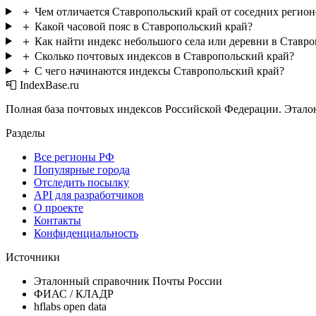
＋
Чем отличается Ставропольский край от соседних регио
＋
Какой часовой пояс в Ставропольский край?
＋
Как найти индекс небольшого села или деревни в Ставр
＋
Сколько почтовых индексов в Ставропольский край?
＋
С чего начинаются индексы Ставропольский край?
📮 IndexBase.ru
Полная база почтовых индексов Российской Федерации. Этало
Разделы
Все регионы РФ
Популярные города
Отследить посылку
API для разработчиков
О проекте
Контакты
Конфиденциальность
Источники
Эталонный справочник Почты России
ФИАС / КЛАДР
hflabs open data