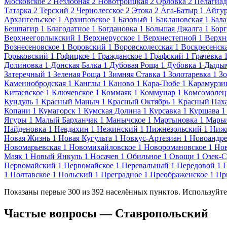
Московское
2
Незлобная
2
Новотроицкая
2
Орловка
2
Пелагиад
Татарка
2
Терский
2
Чернолесское
2
Этока
2
Ага-Батыр
1
Айгу
Архангельское
1
Архиповское
1
Базовый
1
Баклановская
1
Бала
Бешпагир
1
Благодатное
1
Богдановка
1
Большая Джалга
1
Борг
Верхнеегорлыкский
1
Верхнерусское
1
Верхнестепной
1
Верхн
Вознесеновское
1
Воровский
1
Воровсколесская
1
Воскресенск
Горьковский
1
Гофицкое
1
Гражданское
1
Графский
1
Грачевка
Долиновка
1
Донская Балка
1
Дубовая Роща
1
Дубовка
1
Дыды
Затеречный
1
Зеленая Роща
1
Зимняя Ставка
1
Золотаревка
1
Зо
Каменнобродская
1
Канглы
1
Каново
1
Кара-Тюбе
1
Карамурзи
Китаевское
1
Ключевское
1
Коммаяк
1
Коммунар
1
Комсомолец
Кундуль
1
Красный Маныч
1
Красный Октябрь
1
Красный Пах
Копани
1
Кумагорск
1
Кумская Долина
1
Курсавка
1
Куршава
1
Ягуры
1
Малый Барханчак
1
Манычское
1
Мартыновка
1
Марь
Найденовка
1
Невдахин
1
Нежинский
1
Нижнезольский
1
Ниж
Новая Жизнь
1
Новая Кугульта
1
Новкус-Артезиан
1
Новоандре
Новомарьевская
1
Новомихайловское
1
Новоромановское
1
Нов
Маяк
1
Новый Янкуль
1
Носачев
1
Обильное
1
Овощи
1
Озек-С
Первомайский
1
Первомайское
1
Перевальный
1
Передовой
1
1
Полтавское
1
Польский
1
Преградное
1
Преображенское
1
Пр
Показаны первые 300 из 392 населённых пунктов. Используйте
Частые вопросы — Ставропольский