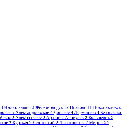
13
Изобильный
13
Железноводск
12
Ипатово
11
Новопавловск
ровск
5
Александровское
4
Донское
4
Лермонтов
4
Безопасное
йская
2
Алексеевское
2
Арзгир
2
Ачикулак
2
Большевик
2
ское
2
Курская
2
Ленинский
2
Лысогорская
2
Мирный
2