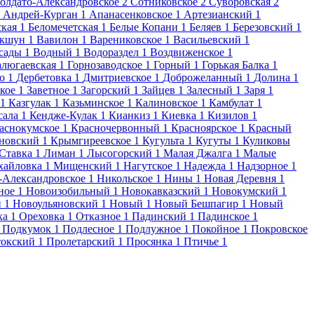
олдато-Александровское
2
Сотниковское
2
Суворовская
2
Андрей-Курган
1
Апанасенковское
1
Артезианский
1
ская
1
Беломечетская
1
Белые Копани
1
Беляев
1
Березовский
1
укшун
1
Вавилон
1
Варениковское
1
Васильевский
1
сады
1
Водный
1
Водораздел
1
Воздвиженское
1
алюгаевская
1
Горнозаводское
1
Горный
1
Горькая Балка
1
о
1
Дербетовка
1
Дмитриевское
1
Доброжеланный
1
Долина
1
кое
1
Заветное
1
Загорский
1
Зайцев
1
Залесный
1
Заря
1
1
Казгулак
1
Казьминское
1
Калиновское
1
Камбулат
1
сала
1
Кендже-Кулак
1
Кианкиз
1
Киевка
1
Кизилов
1
аснокумское
1
Красночервонный
1
Красноярское
1
Красный
новский
1
Крымгиреевское
1
Кугульта
1
Кугуты
1
Куликовы
Ставка
1
Лиман
1
Лысогорский
1
Малая Джалга
1
Малые
айловка
1
Мищенский
1
Нагутское
1
Надежда
1
Надзорное
1
-Александровское
1
Никольское
1
Нины
1
Новая Деревня
1
ное
1
Новоизобильный
1
Новокавказский
1
Новокумский
1
й
1
Новоульяновский
1
Новый
1
Новый Бешпагир
1
Новый
ка
1
Ореховка
1
Отказное
1
Падинский
1
Падинское
1
Подкумок
1
Подлесное
1
Подлужное
1
Покойное
1
Покровское
окский
1
Пролетарский
1
Просянка
1
Птичье
1