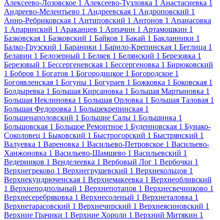
Алексеево-Лозовское
1
Алексеево-Тузловка
1
Анастасиевка
1
Андреево-Мелентьево
1
Андреевская
1
Андроповский
1
Анно-Ребриковская
1
Антиповский
1
Антонов
1
Апанасовка
1
Апаринский
1
Араканцев
1
Арпачин
1
Артамошкин
1
Базковская
1
Базковский
1
Байков
1
Бакай
1
Бакланники
1
Балко-Грузский
1
Бараники
1
Барило-Крепинская
1
Беглица
1
Белавин
1
Белозерный
1
Беляев
1
Белянский
1
Березовка
1
Березовый
1
Бессергеневская
1
Бессергеновка
1
Бирюковский
1
Бобров
1
Богатов
1
Богородицкое
1
Богородское
1
Богоявленская
1
Богуны
1
Богураев
1
Божковка
1
Боковская
1
Болдыревка
1
Большая Кирсановка
1
Большая Мартыновка
1
Большая Неклиновка
1
Большая Орловка
1
Большая Таловая
1
Большая Федоровка
1
Большекрепинская
1
Большенаполовский
1
Большие Салы
1
Большинка
1
Большовская
1
Большое Ремонтное
1
Буденновская
1
Бунако-
Соколовец
1
Быковский
1
Быстрогорский
1
Быстрянский
1
Валуевка
1
Вареновка
1
Васильево-Петровское
1
Васильево-
Ханжоновка
1
Васильево-Шамшево
1
Васильевский
1
Ведерников
1
Венделеевка
1
Вербовый Лог
1
Вербочки
1
Верхнегреково
1
Верхнегрушевский
1
Верхнекольцов
1
Верхнекундрюченская
1
Верхнемакеевка
1
Верхнеобливский
1
Верхнеподпольный
1
Верхнепотапов
1
Верхнесвечниково
1
Верхнесеребряковка
1
Верхнесоленый
1
Верхнеталовка
1
Верхнетарасовский
1
Верхнечирский
1
Верхнеясиновский
1
Верхние Грачики
1
Верхние Хороли
1
Верхний Митякин
1