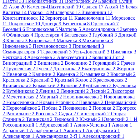
Шахты
33
Новошахтинск
31
Волгодонск
29
Красный Сулин
22
Азов
20
Каменск-Шахтинский
19
Сальск
17
Аксай
15
Белая
Калитва
14
Гуково
14
Миллерово
13
Зимовники
12
Константиновск
12
Зерноград
11
Каменоломни
11
Морозовск
11
Покровское
10
Донецк
9
Вешенская
8
Орловский
7
Веселый
6
Егорлыкская
5
Чалтырь
5
Александровка
4
Зверево
4
Обливская
4
Пролетарск
4
Багаевская
3
Глубокий
3
Донской
3
Кашары
3
Кировская
3
Марьевка
3
Михайловка
3
Николаевка
3
Песчанокопское
3
Привольный
3
Семикаракорск
3
Тарасовский
3
Усть-Донецкий
3
Цимлянск
3
Чертково
3
Алексеевка
2
Алексеевский
2
Большой Лог
2
Виноградный
2
Вишневка
2
Волошино
2
Горняцкий
2
Грачев
2
Грушевская
2
Гусев
2
Долотинка
2
Екатериновка
2
Жирнов
2
Ивановка
2
Калинин
2
Каменка
2
Камышевка
2
Коксовый
2
Красновка
2
Красный
2
Красный Колос
2
Красюковская
2
Кривянская
2
Крымский
2
Крюков
2
Куйбышево
2
Кулешовка
2
Кутейниково
2
Ленина
2
Ленинский
2
Лесной
2
Лысогорка
2
Мечетинская
2
Мирный
2
Новониколаевка
2
Новопавловка
2
Новоселовка
2
Новый Егорлык
2
Павловка
2
Первомайский
2
Первомайское
2
Победа
2
Позднеевка
2
Поповка
2
Прогресс
2
Развильное
2
Россошь
2
Садки
2
Синегорский
2
Старая
Станица
2
Тацинская
2
Терновой
2
Южный
2
Юловский
2
1-Й
Россошинский
1
Абрикосовый
1
Авило-Успенка
1
Авилов
1
Аграрный
1
Аграфеновка
1
Ажинов
1
Алдабульский
1
Александров
1
Александровка 2-Я
1
Александровский
1