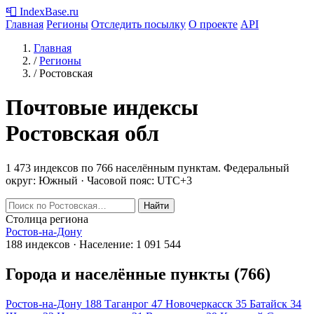
📮
IndexBase
.ru
Главная
Регионы
Отследить посылку
О проекте
API
Главная
/
Регионы
/
Ростовская
Почтовые индексы
Ростовская обл
1 473 индексов по 766 населённым пунктам.
Федеральный
округ: Южный · Часовой пояс: UTC+3
Найти
Столица региона
Ростов-на-Дону
188 индексов · Население: 1 091 544
Города и населённые пункты (766)
Ростов-на-Дону
188
Таганрог
47
Новочеркасск
35
Батайск
34