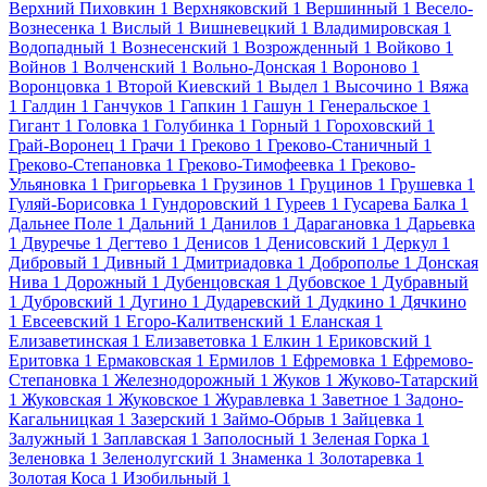
Верхний Пиховкин
1
Верхняковский
1
Вершинный
1
Весело-
Вознесенка
1
Вислый
1
Вишневецкий
1
Владимировская
1
Водопадный
1
Вознесенский
1
Возрожденный
1
Войково
1
Войнов
1
Волченский
1
Вольно-Донская
1
Вороново
1
Воронцовка
1
Второй Киевский
1
Выдел
1
Высочино
1
Вяжа
1
Галдин
1
Ганчуков
1
Гапкин
1
Гашун
1
Генеральское
1
Гигант
1
Головка
1
Голубинка
1
Горный
1
Гороховский
1
Грай-Воронец
1
Грачи
1
Греково
1
Греково-Станичный
1
Греково-Степановка
1
Греково-Тимофеевка
1
Греково-
Ульяновка
1
Григорьевка
1
Грузинов
1
Груцинов
1
Грушевка
1
Гуляй-Борисовка
1
Гундоровский
1
Гуреев
1
Гусарева Балка
1
Дальнее Поле
1
Дальний
1
Данилов
1
Дарагановка
1
Дарьевка
1
Двуречье
1
Дегтево
1
Денисов
1
Денисовский
1
Деркул
1
Дибровый
1
Дивный
1
Дмитриадовка
1
Доброполье
1
Донская
Нива
1
Дорожный
1
Дубенцовская
1
Дубовское
1
Дубравный
1
Дубровский
1
Дугино
1
Дударевский
1
Дудкино
1
Дячкино
1
Евсеевский
1
Егоро-Калитвенский
1
Еланская
1
Елизаветинская
1
Елизаветовка
1
Елкин
1
Ериковский
1
Еритовка
1
Ермаковская
1
Ермилов
1
Ефремовка
1
Ефремово-
Степановка
1
Железнодорожный
1
Жуков
1
Жуково-Татарский
1
Жуковская
1
Жуковское
1
Журавлевка
1
Заветное
1
Задоно-
Кагальницкая
1
Зазерский
1
Займо-Обрыв
1
Зайцевка
1
Залужный
1
Заплавская
1
Заполосный
1
Зеленая Горка
1
Зеленовка
1
Зеленолугский
1
Знаменка
1
Золотаревка
1
Золотая Коса
1
Изобильный
1