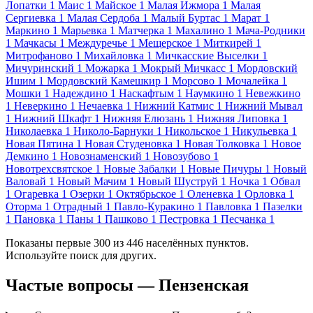
Лопатки
1
Маис
1
Майское
1
Малая Ижмора
1
Малая
Сергиевка
1
Малая Сердоба
1
Малый Буртас
1
Марат
1
Маркино
1
Марьевка
1
Матчерка
1
Махалино
1
Мача-Родники
1
Мачкасы
1
Междуречье
1
Мещерское
1
Миткирей
1
Митрофаново
1
Михайловка
1
Мичкасские Выселки
1
Мичуринский
1
Можарка
1
Мокрый Мичкасс
1
Мордовский
Ишим
1
Мордовский Камешкир
1
Морсово
1
Мочалейка
1
Мошки
1
Надеждино
1
Наскафтым
1
Наумкино
1
Невежкино
1
Неверкино
1
Нечаевка
1
Нижний Катмис
1
Нижний Мывал
1
Нижний Шкафт
1
Нижняя Елюзань
1
Нижняя Липовка
1
Николаевка
1
Николо-Барнуки
1
Никольское
1
Никульевка
1
Новая Пятина
1
Новая Студеновка
1
Новая Толковка
1
Новое
Демкино
1
Новознаменский
1
Новозубово
1
Новотрехсвятское
1
Новые Забалки
1
Новые Пичуры
1
Новый
Валовай
1
Новый Мачим
1
Новый Шуструй
1
Ночка
1
Обвал
1
Огаревка
1
Озерки
1
Октябрьское
1
Оленевка
1
Орловка
1
Оторма
1
Отрадный
1
Павло-Куракино
1
Павловка
1
Пазелки
1
Пановка
1
Паны
1
Пашково
1
Пестровка
1
Песчанка
1
Показаны первые 300 из 446 населённых пунктов.
Используйте поиск для других.
Частые вопросы — Пензенская