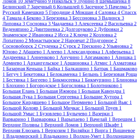
Ломов
10
Земетчино
9
Никольск
9
Лунино
8
Шемышейка
8
Белинский
7
Заречный
6
Колышлей
6
Засечное
5
Пачелма
5
Русский Камешкир
5
Городище
4
Мокшан
4
Саловка
4
Спасск
4
Тамала
4
Беково
3
Березовка
3
Бессоновка
3
Вадинск
3
Липовка
3
Сосновка
3
Чаадаевка
3
Алексеевка
2
Васильевка
2
Веденяпино
2
Дмитриевка
2
Долгоруково
2
Дубровки
2
Знаменское
2
Ивановка
2
Исса
2
Ключи
2
Козловка
2
Лопатино
2
Монастырское
2
Наровчат
2
Подгорное
2
Сосновоборск
2
Студенка
2
Сурск
2
Трескино
2
Ульяновка
2
Юлово
2
Абашево
1
Алеево
1
Александровка
1
Алферьевка
1
Андреевка
1
Анненково
1
Анучино
1
Аргамаково
1
Аришка
1
Армиево
1
Архангельское
1
Аршиновка
1
Атмис
1
Ахматовка
1
Базарная Кеньша
1
Байка
1
Балкашино
1
Батрак
1
Башмаково
1
Бегуч
1
Бекетовка
1
Белокаменка
1
Белынь
1
Березовая Роща
1
Бестянка
1
Бигеево
1
Бикмосеевка
1
Бикмурзино
1
Блиновка
1
Блохино
1
Богородское
1
Богословка
1
Болотниково
1
Большая Елань
1
Большая Ижмора
1
Большая Кавендра
1
Большая Лука
1
Большая Сергеевка
1
Большие Хутора
1
Большое Кирдяшево
1
Большое Пермиево
1
Большой Вьяс
1
Большой Колояр
1
Большой Мичкас
1
Большой Труев
1
Большой Умыс
1
Бузовлево
1
Булычево
1
Вазерки
1
Варварино
1
Варваровка
1
Варыпаево
1
Вачелай
1
Верешим
1
Верхние Поляны
1
Верхний Ломов
1
Верхний Шкафт
1
Верхняя Елюзань
1
Верхозим
1
Виляйки
1
Вирга
1
Вишневое
1
Владимирский
1
Владыкино
1
Волхон-Умет
1
Волхонщино