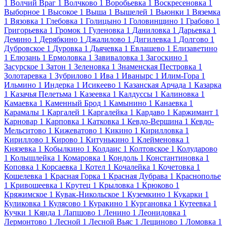
1
Волчий Враг
1
Волчково
1
Воробьевка
1
Воскресеновка
1
Выборное
1
Высокое
1
Выша
1
Вышелей
1
Вьюнки
1
Вяземка
1
Вязовка
1
Глебовка
1
Голицыно
1
Головинщино
1
Грабово
1
Григорьевка
1
Громок
1
Гуленовка
1
Даниловка
1
Дарьевка
1
Демино
1
Дерябкино
1
Джалилово
1
Дигилевка
1
Долгово
1
Дубровское
1
Дуровка
1
Дьячевка
1
Евлашево
1
Елизаветино
1
Елюзань
1
Ермоловка
1
Завиваловка
1
Загоскино
1
Засурское
1
Затон
1
Зеленовка
1
Знаменская Пестровка
1
Золотаревка
1
Зубрилово
1
Ива
1
Иванырс
1
Илим-Гора
1
Ильмино
1
Индерка
1
Исикеево
1
Казанская Арчада
1
Казарка
1
Казачья Пелетьма
1
Казеевка
1
Калдуссы
1
Калиновка
1
Камаевка
1
Каменный Брод
1
Камынино
1
Канаевка
1
Карамалы
1
Каргалей
1
Каргалейка
1
Кардаво
1
Каржимант
1
Карновар
1
Карповка
1
Катковка
1
Кевдо-Вершина
1
Кевдо-
Мельситово
1
Кижеватово
1
Кикино
1
Кирилловка
1
Кириллово
1
Кирово
1
Китунькино
1
Клейменовка
1
Князевка
1
Кобылкино
1
Колдаис
1
Колтовское
1
Колударово
1
Колышлейка
1
Комаровка
1
Кондоль
1
Константиновка
1
Коповка
1
Корсаевка
1
Котел
1
Кочалейка
1
Кочетовка
1
Кошелевка
1
Красная Горка
1
Красная Дубрава
1
Краснополье
1
Кривошеевка
1
Крутец
1
Крыловка
1
Крюково
1
Кряжимское
1
Кувак-Никольское
1
Куземкино
1
Кукарки
1
Куликовка
1
Кулясово
1
Куракино
1
Кургановка
1
Кутеевка
1
Кучки
1
Кянда
1
Лапшово
1
Ленино
1
Леонидовка
1
Лермонтово
1
Лесной
1
Лесной Вьяс
1
Лещиново
1
Ломовка
1