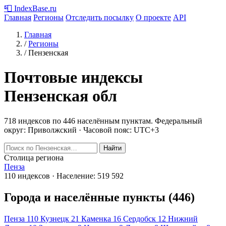
📮
IndexBase
.ru
Главная
Регионы
Отследить посылку
О проекте
API
Главная
/
Регионы
/
Пензенская
Почтовые индексы
Пензенская обл
718 индексов по 446 населённым пунктам.
Федеральный
округ: Приволжский · Часовой пояс: UTC+3
Найти
Столица региона
Пенза
110 индексов · Население: 519 592
Города и населённые пункты (446)
Пенза
110
Кузнецк
21
Каменка
16
Сердобск
12
Нижний