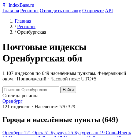
📮
IndexBase
.ru
Главная
Регионы
Отследить посылку
О проекте
API
Главная
/
Регионы
/
Оренбургская
Почтовые индексы
Оренбургская обл
1 107 индексов по 649 населённым пунктам.
Федеральный
округ: Приволжский · Часовой пояс: UTC+5
Найти
Столица региона
Оренбург
121 индексов · Население: 570 329
Города и населённые пункты (649)
Оренбург
121
Орск
51
Бузулук
25
Бугуруслан
19
Соль-Илецк