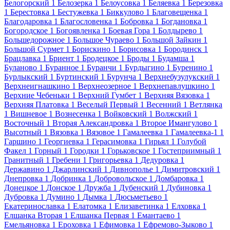
Белогорский
1
Белозерка
1
Белоусовка
1
Беляевка
1
Березовка
1
Берестовка
1
Бестужевка
1
Биккулово
1
Благовещенка
1
Благодаровка
1
Благословенка
1
Бобровка
1
Богдановка
1
Богородское
1
Богоявленка
1
Боевая Гора
1
Болдырево
1
Большедорожное
1
Большое Чураево
1
Большой Зайкин
1
Большой Сурмет
1
Борискино
1
Борисовка
1
Бородинск
1
Брацлавка
1
Бриент
1
Бродецкое
1
Броды
1
Будамша
1
Буланово
1
Буранное
1
Буранчи
1
Бурдыгино
1
Буренино
1
Бурлыкский
1
Буртинский
1
Бурунча
1
Верхнебузулукский
1
Верхнеигнашкино
1
Верхнеозерное
1
Верхнепавлушкино
1
Верхние Чебеньки
1
Верхний Гумбет
1
Верхняя Вязовка
1
Верхняя Платовка
1
Веселый Первый
1
Весенний
1
Ветлянка
1
Вишневое
1
Вознесенка
1
Войковский
1
Волжский
1
Восточный
1
Вторая Александровка
1
Второе Имангулово
1
Высотный
1
Вязовка
1
Вязовое
1
Гамалеевка
1
Гамалеевка-1
1
Гаршино
1
Георгиевка
1
Герасимовка
1
Гирьял
1
Голубой
Факел
1
Горный
1
Городки
1
Горьковское
1
Гостеприимный
1
Гранитный
1
Гребени
1
Григорьевка
1
Дедуровка
1
Державино
1
Джарлинский
1
Дивнополье
1
Димитровский
1
Днепровка
1
Добринка
1
Добровольское
1
Домбаровка
1
Донецкое
1
Донское
1
Дружба
1
Дубенский
1
Дубиновка
1
Дубровка
1
Думино
1
Дымка
1
Дюсьметьево
1
Екатеринославка
1
Елатомка
1
Елизаветинка
1
Елховка
1
Елшанка Вторая
1
Елшанка Первая
1
Емантаево
1
Емельяновка
1
Ероховка
1
Ефимовка
1
Ефремово-Зыково
1