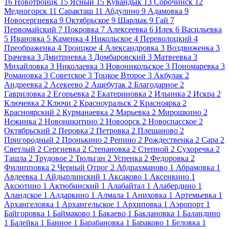
16
Новотроицк
15
Ясный
15
Кувандык
13
Сорочинск
12
Медногорск
11
Саракташ
11
Абдулино
9
Адамовка
9
Новосергиевка
9
Октябрьское
9
Шарлык
9
Гай
7
Первомайский
7
Покровка
7
Алексеевка
6
Илек
6
Васильевка
5
Ивановка
5
Каменка
4
Никольское
4
Переволоцкий
4
Преображенка
4
Троицкое
4
Александровка
3
Воздвиженка
3
Грачевка
3
Дмитриевка
3
Домбаровский
3
Матвеевка
3
Михайловка
3
Николаевка
3
Новоникольское
3
Пономаревка
3
Романовка
3
Советское
3
Тоцкое Второе
3
Акбулак
2
Андреевка
2
Асекеево
2
Ащебутак
2
Благодарное
2
Гавриловка
2
Егорьевка
2
Екатериновка
2
Ильинка
2
Искра
2
Ключевка
2
Ключи
2
Красноуральск
2
Красноярка
2
Красноярский
2
Курманаевка
2
Марьевка
2
Мирошкино
2
Нежинка
2
Новоникитино
2
Новоорск
2
Новоспасское
2
Октябрьский
2
Перовка
2
Петровка
2
Плешаново
2
Пригородный
2
Пронькино
2
Репино
2
Рождественка
2
Сара
2
Светлый
2
Сергиевка
2
Степановка
2
Степной
2
Сухоречка
2
Ташла
2
Трудовое
2
Тюльган
2
Успенка
2
Федоровка
2
Филипповка
2
Черный Отрог
2
Абдрахманово
1
Абрамовка
1
Авдеевка
1
Айдырлинский
1
Аксаково
1
Аксенкино
1
Аксютино
1
Актюбинский
1
Алабайтал
1
Алабердино
1
Аландское
1
Алдаркино
1
Алмала
1
Аниховка
1
Артемьевка
1
Архангеловка
1
Архангельское
1
Архиповка
1
Аэропорт
1
Байгоровка
1
Баймаково
1
Бакаево
1
Баклановка
1
Баландино
1
Балейка
1
Банное
1
Барабановка
1
Бараково
1
Беловка
1