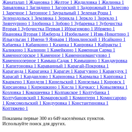
Жанаталап
1
Ждановка
1
Желтое
1
Жидиловка
1
Жилинка
1
Завьяловка
1
Заглядино
1
Загорский
1
Задорожный
1
Залесово
1
Заречное
1
Затонное
1
Зауральный
1
Зеленая Роща
1
Зеленодольск
1
Землянка
1
Зерикла
1
Зеркло
1
Зирекло
1
Зиянчурино
1
Злобинка
1
Зобово
1
Зубаревка
1
Зубочистка
Вторая
1
Зубочистка Первая
1
Ибрагимово
1
Ибряево
1
Ивановка Вторая
1
Ижберда
1
Изобильное
1
Изяк-Никитино
1
Илькульган
1
Имени 9 Января
1
Ириклинский
1
Исайкино
1
Кабаевка
1
Кабанкино
1
Казанка
1
Каировка
1
Кайракты
1
Каликино
1
Калинин
1
Камейкино
1
Каменная Сарма
1
Каменногорское
1
Каменное
1
Каменноимангулово
1
Каменноозерное
1
Камыш-Садак
1
Камышино
1
Кандауровка
1
Капитоновка
1
Караванный
1
Карагай-Покровка
1
Караганда
1
Караганка
1
Карагач
1
Карагузино
1
Каракудук
1
Карасай
1
Кардаилово
1
Кариновка
1
Кармалка
1
Карповка
1
Кваркено
1
Кинделя
1
Кинельский
1
Кинзелька
1
Кировск
1
Кирсановка
1
Кирюшкино
1
Кисла
1
Кичкасс
1
Ковыляевка
1
Козловка
1
Кокошеевка
1
Колпакское
1
Колтубанка
1
Колтубановский
1
Комаровский
1
Коминтерн
1
Комиссарово
1
Комсомольский
1
Кондуровка
1
Константиновка
1
Коптяжево
1
Показаны первые 300 из 649 населённых пунктов.
Используйте поиск для других.