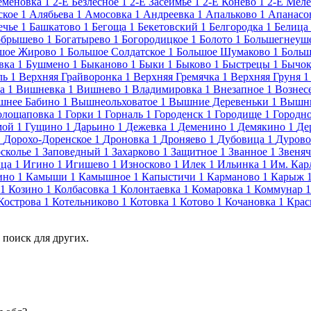
еменовка
1
2-Е Безлесное
1
2-Е Засеймье
1
2-Е Конево
1
2-Е Мел
ское
1
Алябьева
1
Амосовка
1
Андреевка
1
Апальково
1
Апанасо
ечье
1
Башкатово
1
Бегоща
1
Бекетовский
1
Белгородка
1
Белица
обрышево
1
Богатырево
1
Богородицкое
1
Болото
1
Большегнеуш
шое Жирово
1
Большое Солдатское
1
Большое Шумаково
1
Больш
вка
1
Бушмено
1
Быканово
1
Быки
1
Быково
1
Быстрецы
1
Бычо
ль
1
Верхняя Грайворонка
1
Верхняя Гремячка
1
Верхняя Груня
1
а
1
Вишневка
1
Вишнево
1
Владимировка
1
Внезапное
1
Вознес
шнее Бабино
1
Вышнеольховатое
1
Вышние Деревеньки
1
Вышни
олощаповка
1
Горки
1
Горналь
1
Городенск
1
Городище
1
Городн
мой
1
Гущино
1
Дарьино
1
Дежевка
1
Деменино
1
Демякино
1
Де
1
Дорохо-Доренское
1
Дроновка
1
Дроняево
1
Дубовица
1
Дурово
осколье
1
Заповедный
1
Захарково
1
Защитное
1
Званное
1
Звеняч
ца
1
Игино
1
Игишево
1
Износково
1
Илек
1
Ильинка
1
Им. Кар
ино
1
Камыши
1
Камышное
1
Капыстичи
1
Карманово
1
Карыж
1
Козино
1
Колбасовка
1
Колонтаевка
1
Комаровка
1
Коммунар
1
Кострова
1
Котельниково
1
Котовка
1
Котово
1
Кочановка
1
Крас
 поиск для других.