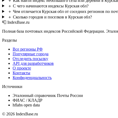
＋
Как найти индекс небольшого села или деревни в Курска
＋
С чего начинаются индексы Курская обл?
＋
Чем отличается Курская обл от соседних регионов по по
＋
Сколько городов и поселков в Курская обл?
📮 IndexBase.ru
Полная база почтовых индексов Российской Федерации. Этало
Разделы
Все регионы РФ
Популярные города
Отследить посылку
API для разработчиков
О проекте
Контакты
Конфиденциальность
Источники
Эталонный справочник Почты России
ФИАС / КЛАДР
hflabs open data
© 2026 IndexBase.ru