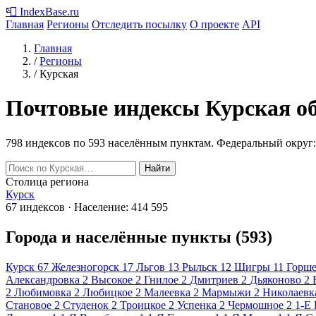
📮
IndexBase
.ru
Главная
Регионы
Отследить посылку
О проекте
API
Главная
/
Регионы
/
Курская
Почтовые индексы Курская о
798 индексов по 593 населённым пунктам.
Федеральный округ:
Найти
Столица региона
Курск
67 индексов · Население: 414 595
Города и населённые пункты (593)
Курск
67
Железногорск
17
Льгов
13
Рыльск
12
Щигры
11
Горше
Александровка
2
Высокое
2
Гнилое
2
Дмитриев
2
Дьяконово
2
2
Любимовка
2
Любицкое
2
Малеевка
2
Мармыжи
2
Николаевк
Становое
2
Студенок
2
Троицкое
2
Успенка
2
Чермошное
2
1-Е