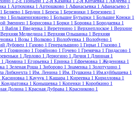
ехино
1
2-Е Поныри
1
2-Я Казанка
1
2-Я Китаевка
1
Авдеева
1
вка
1
Артюховка
1
Артюшково
1
Афанасьевка
1
Афанасьево
1
1
Беляево
1
Бердин
1
Береза
1
Березники
1
Березовец
1
ево
1
Большенизовцево
1
Большие Бутырки
1
Большие Крюки
1
ой Змеинец
1
Борисовка
1
Борки
1
Боровка
1
Бородаевка
1
к
1
Вабля
1
Введенка
1
Веретенино
1
Верхнеплоское
1
Верхние
Верхняя Медведица
1
Верхняя Ольшанка
1
Верхняя
еновка
1
Возы
1
Волково
1
Волобуевка
1
Волобуево
1
й Дубовец
1
Гахово
1
Генеральшино
1
Гирьи
1
Глазово
1
ое
1
Горяиново
1
Горяйново
1
Гочево
1
Гремячка
1
Гридасово
1
ревеньки
1
Дерлово
1
Дерюгино
1
Дичня
1
Длинная
1
1
Дюмина
1
Егорьевка
1
Еринка
1
Ефремовка
1
Жеденовка
1
ка
1
Зеленая Роща
1
Зиборово
1
Знаменка
1
Золотухино
1
ла Либкнехта
1
Им. Ленина
1
Им. Пушкина
1
Им.куйбышева
1
1
Касиновка
1
Каучук
1
Кашара
1
Киреевка
1
Кирилловка
1
Кондратовка
1
Конышевка
1
Копенки
1
Коробкино
1
ная Долина
1
Красная Дубрава
1
Красниково
1