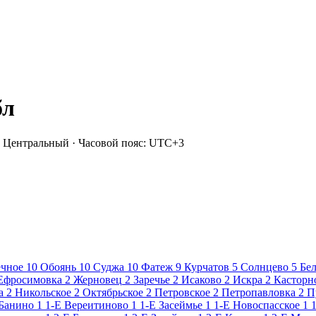
бл
 Центральный · Часовой пояс: UTC+3
чное
10
Обоянь
10
Суджа
10
Фатеж
9
Курчатов
5
Солнцево
5
Бел
Ефросимовка
2
Жерновец
2
Заречье
2
Исаково
2
Искра
2
Касторн
а
2
Никольское
2
Октябрьское
2
Петровское
2
Петропавловка
2
П
 Банино
1
1-Е Вереитиново
1
1-Е Засеймье
1
1-Е Новоспасское
1