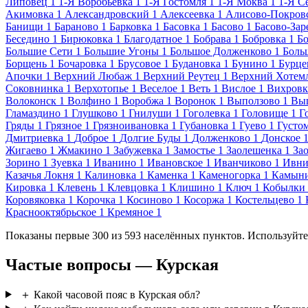
Липовец
1
1-Я Воробьевка
1
1-Я Гостомля
1
1-Я Моква
1
1-Я С
Акимовка
1
Александровский
1
Алексеевка
1
Алисово-Покров
Банищи
1
Бараново
1
Барковка
1
Басовка
1
Басово
1
Басово-Зар
Беседино
1
Бирюковка
1
Благодатное
1
Бобрава
1
Бобровка
1
Б
Большие Сети
1
Большие Угоны
1
Большое Долженково
1
Боль
Борщень
1
Бочаровка
1
Брусовое
1
Будановка
1
Бунино
1
Бурце
Апочки
1
Верхний Любаж
1
Верхний Реутец
1
Верхний Хотем
Соковнинка
1
Верхотопье
1
Веселое
1
Веть
1
Вислое
1
Вихровк
Волоконск
1
Волфино
1
Воробжа
1
Воронок
1
Выползово
1
Вы
Гламаздино
1
Глушково
1
Гнилуши
1
Гоголевка
1
Головище
1
Г
Гряды
1
Грязное
1
Грязноивановка
1
Губановка
1
Гуево
1
Густо
Дмитриевка
1
Доброе
1
Долгие Буды
1
Долженково
1
Донское
Жигаево
1
Жмакино
1
Забужевка
1
Замостье
1
Заолешенка
1
За
Зорино
1
Зуевка
1
Иванино
1
Ивановское
1
Иванчиково
1
Ивни
Казачья Локня
1
Калиновка
1
Каменка
1
Каменогорка
1
Камын
Кировка
1
Клевень
1
Клевцовка
1
Клишино
1
Ключ
1
Кобылки
Коровяковка
1
Корочка
1
Косиново
1
Косоржа
1
Костельцево
1
Краснооктябрьское
1
Кремяное
1
Показаны первые 300 из 593 населённых пунктов. Используйте
Частые вопросы — Курская
＋
Какой часовой пояс в Курская обл?