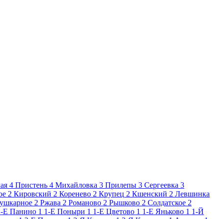
ая
4
Пристень
4
Михайловка
3
Прилепы
3
Сергеевка
3
ое
2
Кировский
2
Коренево
2
Крупец
2
Кшенский
2
Левшинка
ушкарное
2
Ржава
2
Романово
2
Рышково
2
Солдатское
2
1-Е Панино
1
1-Е Поныри
1
1-Е Цветово
1
1-Е Яньково
1
1-Й