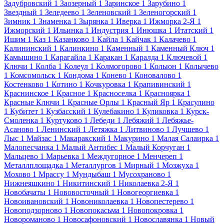
Задубровский
1
Заозерный
1
Заринское
1
Зарубино
1
Звездный
1
Зеледеево
1
Зеленовский
1
Зеленогорский
1
Зимник
1
Знаменка
1
Зырянка
1
Иверка
1
Ижморка 2-Я
1
Ижморский
1
Ильинка
1
Индустрия
1
Инюшка
1
Итатский
1
Ишим
1
Каз
1
Казанково
1
Кайла
1
Кайчак
1
Калачево
1
Калининский
1
Калинкино
1
Каменный
1
Каменный Ключ
1
Камышино
1
Карагайла
1
Каракан
1
Каралда
1
Ключевой
1
Ключи
1
Колба
1
Колеул
1
Колмогорово
1
Колыон
1
Колычево
1
Комсомольск
1
Кондома
1
Конево
1
Коновалово
1
Костенково
1
Котино
1
Кочкуровка
1
Крапивинский
1
Краснинское
1
Красное
1
Красноселка
1
Красноярка
1
Красные Ключи
1
Красные Орлы
1
Красный Яр
1
Красулино
1
Кубитет
1
Кузбасский
1
Кулебакино
1
Куликовка
1
Курск-
Смоленка
1
Куртуково
1
Лебеди
1
Лебяжий
1
Лебяжье-
Асаново
1
Ленинский
1
Летяжка
1
Литвиново
1
Лучшево
1
Лыс
1
Майзас
1
Макаракский
1
Макурино
1
Малая Салаирка
1
Малопесчанка
1
Малый Антибес
1
Малый Корчуган
1
Мальцево
1
Марьевка
1
Междугорное
1
Менчереп
1
Металлплощадка
1
Металлургов
1
Мирный
1
Мозжуха
1
Мохово
1
Мрассу
1
Мундыбаш
1
Мусохраново
1
Нижнеяшкино
1
Никитинский
1
Николаевка 2-Я
1
Новобачаты
1
Нововосточный
1
Новогеоргиевка
1
Новоивановский
1
Новониколаевка
1
Новопестерево
1
Новоподзорново
1
Новопокасьма
1
Новопокровка
1
Новороманово
1
Новосафоновский
1
Новославянка
1
Новый