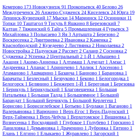
Кемерово
173
Новокузнецк
91
Прокопьевск
40
Белово
26
Междуреченск
26
Анжеро-Судженск
24
Киселевск
24
Юрга
19
Ленинск-Кузнецкий
17
Мыски
14
Мариинск
12
Осинники
11
Топки
10
Таштагол
9
Тисуль
8
Яшкино
8
Березовский
7
Калтан
7
Тяжинский
6
Тайга
5
Промышленная
4
Гурьевск
3
Михайловка
3
Полысаево
3
Яя
3
Артышта
2
Березово
2
Воскресенка
2
Дмитриевка
2
Ивановка
2
Каменка
2
Краснобродский
2
Кузедеево
2
Листвянка
2
Николаевка
2
Новостройка
2
Падунская
2
Рассвет
2
Салаир
2
Сосновка
2
Судженка
2
Успенка
2
Центральный
2
1-Й
1
Абышево
1
Акация
1
Акимо-Анненка
1
Алтамаш
1
Алчедат
1
Амзас
1
Андреевка
1
Апанас
1
Ариничево
1
Арлюк
1
Арсеново
1
Атаманово
1
Ашмарино
1
Базанча
1
Банново
1
Барановка
1
Барачаты
1
Безлесный
1
Безруково
1
Беково
1
Белогородка
1
Белогорск
1
Белянино
1
Бенжереп 1-Й
1
Береговая
1
Березовка
1
Берикуль
1
Берикульский
1
Благовещенка
1
Большая
Натальевка
1
Большая Талда
1
Большеямное
1
Большой
Барандат
1
Большой Берчикуль
1
Большой Керлегеш
1
Борисово
1
Борисоглебское
1
Ботьево
1
Бурлаки
1
Ваганово
1
Валерьяновка
1
Варюхино
1
Верх-Егос
1
Верх-Падунский
1
Верх-Тайменка
1
Верх-Чебула
1
Верхотомское
1
Вишневка
1
Вознесенка
1
Восходящий
1
Глубокое
1
Голубево
1
Горскино
1
Даниловка
1
Демьяновка
1
Драченино
1
Дубровка
1
Евтино
1
Елань
1
Елгино
1
Елыкаево
1
Журавлево
1
Загорский
1