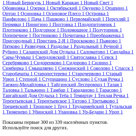
1
Новый Берикуль
1
Новый Каракан
1
Новый Свет
1
Обояновка
1
Озерки
1
Октябрьский
1
Окунево
1
Опарино
1
Ортон
1
Осиновка
1
Осиновое Плесо
1
Островка
1
Панфилово
1
Пача
1
Пашково
1
Первомайский
1
Перехляй
1
Пермяки
1
Пинигино
1
Пихтовка
1
Плодопитомник
1
Плотниково
1
Подгорное
1
Поломошное
1
Полуторник
1
Поперечное
1
Постниково
1
Почитанка
1
Преображенка
1
Пригородный
1
Пристань 2-Я
1
Проскоково
1
Пьяново
1
Пятково
1
Разведчик
1
Раздолье
1
Раздольный
1
Речной
1
Рубино
1
Салаирский Дом Отдыха
1
Саломатово
1
Сандайка
1
Сары-Чумыш
1
Свердловский
1
Святославка
1
Севск
1
Серебряково
1
Сидоренково
1
Сидорово
1
Силино
1
Симбирка
1
Смышляево
1
Снежинский
1
Соколово
1
Спасск
1
Старобачаты
1
Старопестерево
1
Старочервово
1
Старый
Урюп
1
Степной
1
Ступишино
1
Суслово
1
Сухая Речка
1
Таежно-Михайловка
1
Тайгинский Леспромхоз
1
Талая
1
Таловка
1
Тальжино
1
Тамбар
1
Тараданово
1
Тарасово
1
Таргайский Дом Отдыха
1
Теба
1
Темиртау
1
Теплая Речка
1
Терентьевская
1
Терентьевское
1
Титово
1
Третьяково
1
Трещевский
1
Троицкое
1
Труд
1
Трудармейский
1
Тутальская
1
Тюменево
1
Убинский
1
Улановка
1
Ур-Бедари
1
Уроп
1
Показаны первые 300 из 339 населённых пунктов.
Используйте поиск для других.