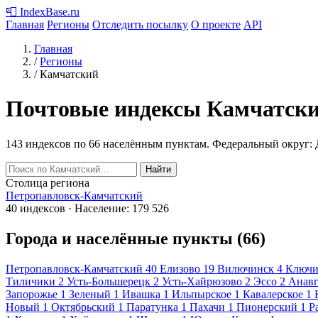
📮
IndexBase
.ru
Главная
Регионы
Отследить посылку
О проекте
API
Главная
/
Регионы
/
Камчатский
Почтовые индексы Камчатски
143 индексов по 66 населённым пунктам.
Федеральный округ: 
Найти
Столица региона
Петропавловск-Камчатский
40 индексов · Население: 179 526
Города и населённые пункты (66)
Петропавловск-Камчатский
40
Елизово
19
Вилючинск
4
Ключ
Тиличики
2
Усть-Большерецк
2
Усть-Хайрюзово
2
Эссо
2
Анав
Запорожье
1
Зеленый
1
Ивашка
1
Ильпырское
1
Кавалерское
1
Новый
1
Октябрьский
1
Паратунка
1
Пахачи
1
Пионерский
1
Р