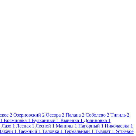
ское
2
Озерновский
2
Оссора
2
Палана
2
Соболево
2
Тигиль
2
1
Воямполка
1
Вулканный
1
Вывенка
1
Долиновка
1
1
Лазо
1
Лесная
1
Лесной
1
Манилы
1
Нагорный
1
Николаевка
1
Пахачи
1
Таежный
1
Таловка
1
Термальный
1
Тымлат
1
Устьевое