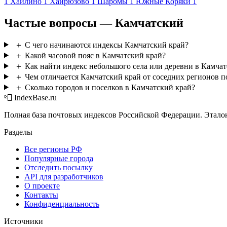
1
Хаилино
1
Хайрюзово
1
Шаромы
1
Южные Коряки
1
Частые вопросы — Камчатский
＋
С чего начинаются индексы Камчатский край?
＋
Какой часовой пояс в Камчатский край?
＋
Как найти индекс небольшого села или деревни в Камчат
＋
Чем отличается Камчатский край от соседних регионов 
＋
Сколько городов и поселков в Камчатский край?
📮 IndexBase.ru
Полная база почтовых индексов Российской Федерации. Этало
Разделы
Все регионы РФ
Популярные города
Отследить посылку
API для разработчиков
О проекте
Контакты
Конфиденциальность
Источники