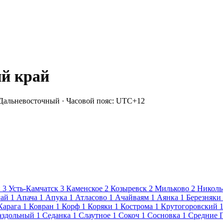
й край
Дальневосточный · Часовой пояс: UTC+12
и
3
Усть-Камчатск
3
Каменское
2
Козыревск
2
Мильково
2
Николь
гай
1
Апача
1
Апука
1
Атласово
1
Ачайваям
1
Аянка
1
Березняки
Карага
1
Ковран
1
Корф
1
Коряки
1
Кострома
1
Крутогоровский
аздольный
1
Седанка
1
Слаутное
1
Сокоч
1
Сосновка
1
Средние 