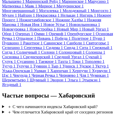
Малышево
1
Мариинский Рейд
1
Мариинское
1
Марусино
1
Матвеевка
1
Маяк
1
Мирное
1
Мичуринское
1
Многовершинный
1
Могилевка
1
Молодежный
1
Монгохто
1
Мухен
1
Найхин
1
Некрасовка
1
Нелькан
1
Нигирь
1
Нижнее
Пронге
1
Нижнетамбовское
1
Нижние Халбы
1
Нижняя
Манома
1
Новая Иня
1
Новое Устье
1
Новоильиновка
1
Новокуровка
1
Новостройка
1
Новый Мир
1
Новый Ургал
1
Обор
1
Озерпах
1
Омми
1
Оремиф
1
Оренбургское
1
Осиновая
Речка
1
Отрадное
1
Пивань
1
Победа
1
Полетное
1
Пуир
1
Пушкино
1
Ракитное
1
Савинское
1
Санболи
1
Святогорье
1
Селихино
1
Сергеевка
1
Сидима
1
Синда
1
Сита
1
Снежный
1
Согда
1
Солнечный
1
Солони
1
Солонцовый
1
Солонцы
1
Сосновка
1
Среднехорский
1
Средний Ургал
1
Сукпай
1
Сулук
1
Сусанино
1
Таежное
1
Тахта
1
Токи
1
Тополево
1
Тугур
1
Тулучи
1
Тумнин
1
Тыр
1
Удинск
1
Удское
1
Уктур
1
Уська-Орочская
1
Ушман
1
Харпичан
1
Херпучи
1
Хурмули
1
Цэс
1
Чекунда
1
Черная Речка
1
Черняево
1
Чля
1
Чумикан
1
Шереметьево
1
Шумный
1
Эворон
1
Эльга
1
Этыркэн
1
Ягодный
1
Частые вопросы — Хабаровский
＋
С чего начинаются индексы Хабаровский край?
＋
Чем отличается Хабаровский край от соседних регионов