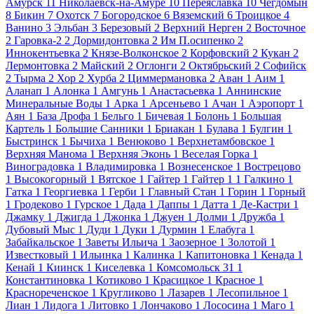
Амурск
11
Николаевск-на-Амуре
10
Переяславка
10
Чегдомын
8
Бикин
7
Охотск
7
Богородское
6
Вяземский
6
Троицкое
4
Ванино
3
Эльбан
3
Березовый
2
Верхний Нерген
2
Восточное
2
Гаровка-2
2
Дормидонтовка
2
Им П.осипенко
2
Иннокентьевка
2
Князе-Волконское
2
Корфовский
2
Кукан
2
Лермонтовка
2
Майский
2
Оглонги
2
Октябрьский
2
Софийск
2
Тырма
2
Хор
2
Хурба
2
Циммермановка
2
Аван
1
Аим
1
Аланап
1
Алонка
1
Амгунь
1
Анастасьевка
1
Аннинские
Минеральные Воды
1
Арка
1
Арсеньево
1
Ачан
1
Аэропорт
1
Аян
1
База Дрофа
1
Бельго
1
Бичевая
1
Болонь
1
Большая
Картель
1
Большие Санники
1
Бриакан
1
Булава
1
Булгин
1
Быстринск
1
Бычиха
1
Венюково
1
Верхнетамбовское
1
Верхняя Манома
1
Верхняя Эконь
1
Веселая Горка
1
Виноградовка
1
Владимировка
1
Вознесенское
1
Вострецово
1
Высокогорный
1
Вятское
1
Гайтер
1
Гайтер 1
1
Галкино
1
Гатка
1
Георгиевка
1
Герби
1
Главный Стан
1
Горин
1
Горный
1
Гродеково
1
Гурское
1
Дада
1
Даппы
1
Датта
1
Де-Кастри
1
Джамку
1
Джигда
1
Джонка
1
Джуен
1
Долми
1
Дружба
1
Дубовый Мыс
1
Дуди
1
Дуки
1
Дурмин
1
Елабуга
1
Забайкальское
1
Заветы Ильича
1
Заозерное
1
Золотой
1
Известковый
1
Ильинка
1
Калинка
1
Капитоновка
1
Кенада
1
Кенай
1
Киинск
1
Киселевка
1
Комсомольск 31
1
Константиновка
1
Котиково
1
Красицкое
1
Красное
1
Краснореченское
1
Кругликово
1
Лазарев
1
Лесопильное
1
Лиан
1
Лидога
1
Литовко
1
Лончаково
1
Лососина
1
Маго
1