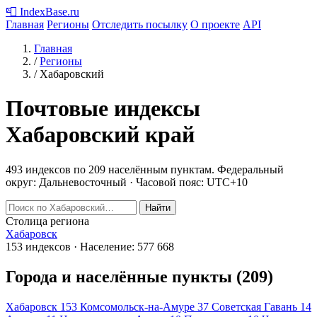
📮
IndexBase
.ru
Главная
Регионы
Отследить посылку
О проекте
API
Главная
/
Регионы
/
Хабаровский
Почтовые индексы
Хабаровский край
493 индексов по 209 населённым пунктам.
Федеральный
округ: Дальневосточный · Часовой пояс: UTC+10
Найти
Столица региона
Хабаровск
153 индексов · Население: 577 668
Города и населённые пункты (209)
Хабаровск
153
Комсомольск-на-Амуре
37
Советская Гавань
14