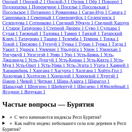
Онохой
1
Онохой-2
1
Онохой-3
1
Орлик
1
Оёр
1
Поворот
1
Подлопатки
1
Поперечное
1
Поселье
1
Посольская
1
Посольское
1
Потанино
1
Романовка
1
Саган-Нур
1
Санага
1
Санномыск
1
Северный
1
Северомуйск
1
Селенгинск
1
Селендума
1
Сотниково
1
Средний Убукун
1
Средний Харлун
1
Старое Татаурово
1
Степной Дворец
1
Суво
1
Сулхара
1
Сухая
1
Таежный
1
Таловка
1
Тамир
1
Танхой
1
Татарский
Ключ
1
Татаурово
1
Ташир
1
Телемба
1
Темник
1
Топка
1
Тохой
1
Тресково
1
Тугнуй
1
Тунка
1
Туран
1
Турка
1
Тэгда
1
Уакит
1
Удинск
1
Улекчин
1
Ульдурга
1
Улюн
1
Улюнхан
1
Унгуркуй
1
Унэгэтэй
1
Уоян
1
Уро
1
Усть-Брянь
1
Усть-
Джилинда
1
Усть-Дунгуй
1
Усть-Киран
1
Усть-Кяхта
1
Усть-
Муя
1
Усть-Орот
1
Усть-Урма
1
Усть-Эгита
1
Утата
1
Хамней
1
Харашибирь
1
Харгана
1
Хасурта
1
Хилгана
1
Хойто-Гол
1
Холодная
1
Холтосон
1
Хонхолой
1
Хоронхой
1
Хуртэй
1
Цакир
1
Чикой
1
Читкан
1
Шара-Азарга
1
Шарагол
1
Шаралдай
1
Шергино
1
Шибертуй
1
Шигаево
1
Юбилейный
1
Ягодное
1
Янчукан
1
Частые вопросы — Бурятия
＋
С чего начинаются индексы Респ Бурятия?
＋
Как найти индекс небольшого села или деревни в Респ
Бурятия?