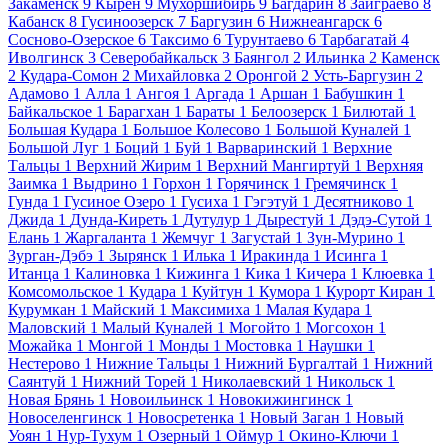
Закаменск
9
Кырен
9
Мухоршибирь
9
Багдарин
8
Заиграево
8
Кабанск
8
Гусиноозерск
7
Баргузин
6
Нижнеангарск
6
Сосново-Озерское
6
Таксимо
6
Турунтаево
6
Тарбагатай
4
Иволгинск
3
Северобайкальск
3
Баянгол
2
Ильинка
2
Каменск
2
Кудара-Сомон
2
Михайловка
2
Оронгой
2
Усть-Баргузин
2
Адамово
1
Алла
1
Ангоя
1
Аргада
1
Аршан
1
Бабушкин
1
Байкальское
1
Барагхан
1
Бараты
1
Белоозерск
1
Билютай
1
Большая Кудара
1
Большое Колесово
1
Большой Куналей
1
Большой Луг
1
Боций
1
Буй
1
Варваринский
1
Верхние
Тальцы
1
Верхний Жирим
1
Верхний Мангиртуй
1
Верхняя
Заимка
1
Выдрино
1
Горхон
1
Горячинск
1
Гремячинск
1
Гунда
1
Гусиное Озеро
1
Гусиха
1
Гэгэтуй
1
Десятниково
1
Джида
1
Дунда-Киреть
1
Дутулур
1
Дырестуй
1
Дэдэ-Сутой
1
Елань
1
Жаргаланта
1
Жемчуг
1
Загустай
1
Зун-Мурино
1
Зурган-Дэбэ
1
Зырянск
1
Илька
1
Иракинда
1
Исинга
1
Итанца
1
Калиновка
1
Кижинга
1
Кика
1
Кичера
1
Клюевка
1
Комсомольское
1
Кудара
1
Куйтун
1
Кумора
1
Курорт Киран
1
Курумкан
1
Майский
1
Максимиха
1
Малая Кудара
1
Маловский
1
Малый Куналей
1
Могойто
1
Могсохон
1
Можайка
1
Монгой
1
Монды
1
Мостовка
1
Наушки
1
Нестерово
1
Нижние Тальцы
1
Нижний Бургалтай
1
Нижний
Саянтуй
1
Нижний Торей
1
Николаевский
1
Никольск
1
Новая Брянь
1
Новоильинск
1
Новокижингинск
1
Новоселенгинск
1
Новосретенка
1
Новый Заган
1
Новый
Уоян
1
Нур-Тухум
1
Озерный
1
Оймур
1
Окино-Ключи
1