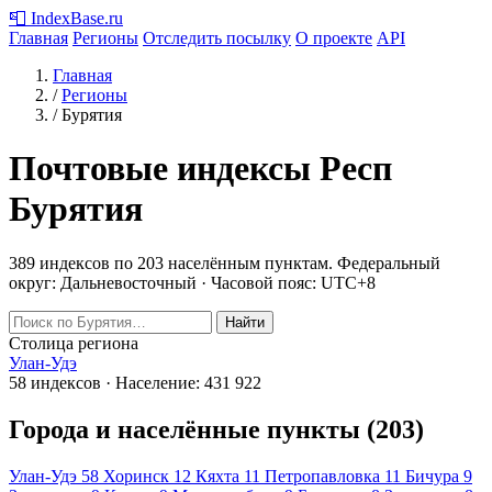
📮
IndexBase
.ru
Главная
Регионы
Отследить посылку
О проекте
API
Главная
/
Регионы
/
Бурятия
Почтовые индексы Респ
Бурятия
389 индексов по 203 населённым пунктам.
Федеральный
округ: Дальневосточный · Часовой пояс: UTC+8
Найти
Столица региона
Улан-Удэ
58 индексов · Население: 431 922
Города и населённые пункты (203)
Улан-Удэ
58
Хоринск
12
Кяхта
11
Петропавловка
11
Бичура
9