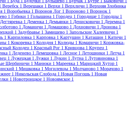
ичи
1
Буда
1
Будочки
1
Бульшево
1
Бурчак
1
Бутре
1
Быковичи
1
1
Веребск
1
Верещаки
1
Верхи
1
Верхличи
1
Верхняя Злобинка
я
1
Воробьевка
1
Воронов Лог
1
Вороново
1
Воронок
1
ево
1
Гобики
1
Голышина
1
Городец
1
Городище
1
Городцы
1
Дегтяревка
1
Деменка
1
Демьянки
1
Денисковичи
1
Деремна
1
олботово
1
Доманичи
1
Домашово
1
Дохновичи
1
Дронова
1
рецкий
1
Задубравье
1
Замишево
1
Запольские Халеевичи
1
нь
1
Карпиловка
1
Карповка
1
Картушин
1
Каташин
1
Катичи
1
аны
1
Кокоревка
1
Колодня
1
Колюды
1
Комаричи
1
Коржовка-
асный Колодец
1
Красный Рог
1
Кривцова
1
Крупец
1
енка
1
Леденево
1
Лемешовка
1
Лесное
1
Летошники
1
Летча
1
вец
1
Лужецкая
1
Лужки
1
Лукин
1
Лутна
1
Лутовиновка
1
ые Щербиничи
1
Манюки
1
Мареевка
1
Марицкий Хутор
1
инский
1
Мишковка
1
Могилевцы
1
Молчаново
1
Морачово
1
жнее
1
Никольская Слобода
1
Новая Погощь
1
Новая
елки
1
Новотроицкое
1
Новоямское
1