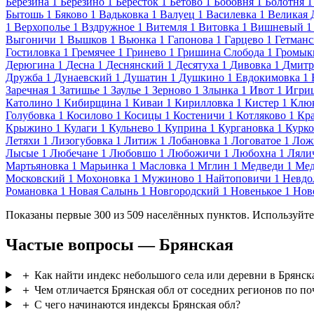
Березина
1
Березино
1
Бересток
1
Бетово
1
Бобовня
1
Болотня
1
Бытошь
1
Бяково
1
Вадьковка
1
Валуец
1
Василевка
1
Великая 
1
Верхополье
1
Вздружное
1
Витемля
1
Витовка
1
Вишневый
1
Выгоничи
1
Вышков
1
Вьюнка
1
Гапонова
1
Гарцево
1
Гетманс
Гостиловка
1
Гремячее
1
Гринево
1
Гришина Слобода
1
Громык
Дерюгина
1
Десна
1
Деснянский
1
Десятуха
1
Дивовка
1
Дмитр
Дружба
1
Дунаевский
1
Душатин
1
Душкино
1
Евдокимовка
1
Заречная
1
Затишье
1
Заулье
1
Зерново
1
Злынка
1
Ивот
1
Игри
Католино
1
Кибирщина
1
Киваи
1
Кирилловка
1
Кистер
1
Клю
Голубовка
1
Косилово
1
Косицы
1
Костеничи
1
Котляково
1
Кр
Крыжино
1
Кулаги
1
Кульнево
1
Куприна
1
Кургановка
1
Курк
Летяхи
1
Лизогубовка
1
Литиж
1
Лобановка
1
Логоватое
1
Лож
Лысые
1
Любечане
1
Любовшо
1
Любожичи
1
Любохна
1
Ляли
Мартьяновка
1
Марьинка
1
Масловка
1
Мглин
1
Медведи
1
Мед
Московский
1
Мохоновка
1
Мужиново
1
Найтоповичи
1
Невдо
Романовка
1
Новая Салынь
1
Новгородский
1
Новенькое
1
Нов
Показаны первые 300 из 509 населённых пунктов. Используйте
Частые вопросы — Брянская
＋
Как найти индекс небольшого села или деревни в Брянск
＋
Чем отличается Брянская обл от соседних регионов по п
＋
С чего начинаются индексы Брянская обл?