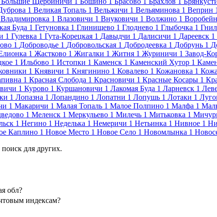
Большие Щербиничи
1
Бошино
1
Брасово
1
Брахлов
1
Брянкуст
Дуброва
1
Великая Топаль
1
Вельжичи
1
Вельяминова
1
Веприн
Владимировка
1
Влазовичи
1
Внуковичи
1
Волжино
1
Воробейн
кая Буда
1
Гетуновка
1
Глинищево
1
Глоднево
1
Глыбочка
1
Гнил
и
1
Гулевка
1
Гута-Корецкая
1
Давыдчи
1
Далисичи
1
Дареевск
1
ово
1
Доброводье
1
Добровольская
1
Добродеевка
1
Добрунь
1
Д
Елионка
1
Жастково
1
Жигалки
1
Житня
1
Журиничи
1
Завод-Ко
цкое
1
Ильбово
1
Истопки
1
Каменск
1
Каменский Хутор
1
Каме
ковники
1
Княвичи
1
Княгинино
1
Ковалево
1
Кожановка
1
Кож
апивна
1
Красная Слобода
1
Красновичи
1
Красные Косары
1
Кр
овичи
1
Курово
1
Куршановичи
1
Лакомая Буда
1
Ларневск
1
Лев
ки
1
Лопазна
1
Лопандино
1
Лопатни
1
Лопушь
1
Лотаки
1
Луго
чи
1
Макаричи
1
Малая Топаль
1
Малое Полпино
1
Малфа
1
Мал
ведово
1
Меленск
1
Меркульево
1
Милечь
1
Митьковка
1
Мичур
льск
1
Негино
1
Неделька
1
Немеричи
1
Нетьинка
1
Нивное
1
Ни
ое Каплино
1
Новое Место
1
Новое Село
1
Новомлынка
1
Новос
 поиск для других.
ая обл?
очтовым индексам?