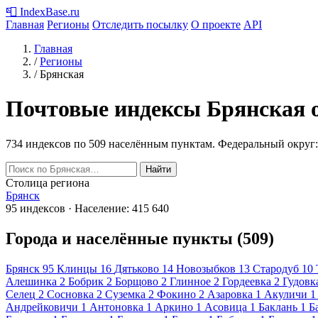
📮
IndexBase
.ru
Главная
Регионы
Отследить посылку
О проекте
API
Главная
/
Регионы
/
Брянская
Почтовые индексы Брянская 
734 индексов по 509 населённым пунктам.
Федеральный округ:
Найти
Столица региона
Брянск
95 индексов · Население: 415 640
Города и населённые пункты (509)
Брянск
95
Клинцы
16
Дятьково
14
Новозыбков
13
Стародуб
10
Алешинка
2
Бобрик
2
Борщово
2
Глинное
2
Гордеевка
2
Гудовк
Селец
2
Сосновка
2
Суземка
2
Фокино
2
Азаровка
1
Акуличи
1
Андрейковичи
1
Антоновка
1
Аркино
1
Асовица
1
Баклань
1
Б