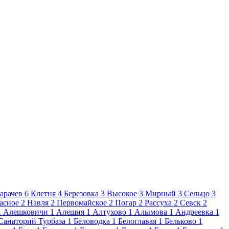
арачев
6
Клетня
4
Березовка
3
Высокое
3
Мирный
3
Сельцо
3
асное
2
Навля
2
Первомайское
2
Погар
2
Рассуха
2
Севск
2
1
Алешковичи
1
Алешня
1
Алтухово
1
Алымова
1
Андреевка
1
Санаторий Турбаза
1
Беловодка
1
Белоглавая
1
Бельково
1