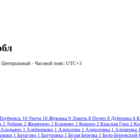
обл
 Центральный · Часовой пояс: UTC+3
Трубчевск
10
Унеча
10
Жуковка
9
Локоть
8
Почеп
8
Дубровка
6
К
а
2
Добрик
2
Жирятино
2
Климово
2
Кокино
2
Красная Гора
2
Кр
Аладьино
1
Алейниково
1
Алексеева
1
Алексеевка
1
Алешенка
алыки
1
Батагово
1
Батуровка
1
Белая Березка
1
Бело-Бережский 