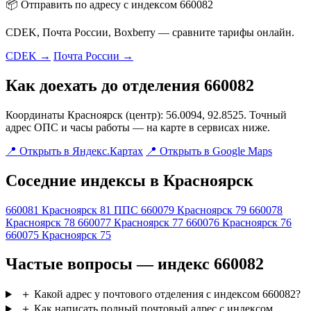
📦 Отправить по адресу с индексом 660082
CDEK, Почта России, Boxberry — сравните тарифы онлайн.
CDEK →
Почта России →
Как доехать до отделения 660082
Координаты Красноярск (центр): 56.0094, 92.8525. Точный
адрес ОПС и часы работы — на карте в сервисах ниже.
📍 Открыть в Яндекс.Картах
📍 Открыть в Google Maps
Соседние индексы в Красноярск
660081
Красноярск 81 ППС
660079
Красноярск 79
660078
Красноярск 78
660077
Красноярск 77
660076
Красноярск 76
660075
Красноярск 75
Частые вопросы — индекс 660082
＋
Какой адрес у почтового отделения с индексом 660082?
＋
Как написать полный почтовый адрес с индексом