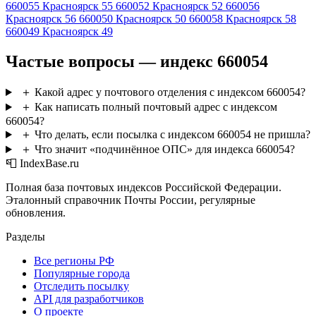
660055
Красноярск 55
660052
Красноярск 52
660056
Красноярск 56
660050
Красноярск 50
660058
Красноярск 58
660049
Красноярск 49
Частые вопросы — индекс 660054
＋
Какой адрес у почтового отделения с индексом 660054?
＋
Как написать полный почтовый адрес с индексом
660054?
＋
Что делать, если посылка с индексом 660054 не пришла?
＋
Что значит «подчинённое ОПС» для индекса 660054?
📮 IndexBase.ru
Полная база почтовых индексов Российской Федерации.
Эталонный справочник Почты России, регулярные
обновления.
Разделы
Все регионы РФ
Популярные города
Отследить посылку
API для разработчиков
О проекте