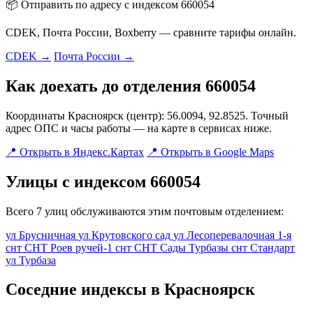
📦 Отправить по адресу с индексом 660054
CDEK, Почта России, Boxberry — сравните тарифы онлайн.
CDEK →
Почта России →
Как доехать до отделения 660054
Координаты Красноярск (центр): 56.0094, 92.8525. Точный
адрес ОПС и часы работы — на карте в сервисах ниже.
📍 Открыть в Яндекс.Картах
📍 Открыть в Google Maps
Улицы с индексом 660054
Всего 7 улиц обслуживаются этим почтовым отделением:
ул Брусничная
ул Крутовского сад
ул Лесоперевалочная 1-я
снт СНТ Роев ручей-1
снт СНТ Сады Турбазы
снт Стандарт
ул Турбаза
Соседние индексы в Красноярск