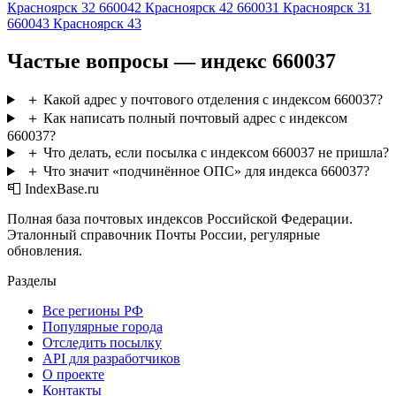
Красноярск 32
660042
Красноярск 42
660031
Красноярск 31
660043
Красноярск 43
Частые вопросы — индекс 660037
＋
Какой адрес у почтового отделения с индексом 660037?
＋
Как написать полный почтовый адрес с индексом
660037?
＋
Что делать, если посылка с индексом 660037 не пришла?
＋
Что значит «подчинённое ОПС» для индекса 660037?
📮 IndexBase.ru
Полная база почтовых индексов Российской Федерации.
Эталонный справочник Почты России, регулярные
обновления.
Разделы
Все регионы РФ
Популярные города
Отследить посылку
API для разработчиков
О проекте
Контакты