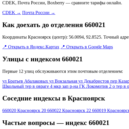
CDEK, Почта России, Boxberry — сравните тарифы онлайн.
CDEK →
Почта России →
Как доехать до отделения 660021
Координаты Красноярск (центр): 56.0094, 92.8525. Точный адр
📍 Открыть в Яндекс.Картах
📍 Открыть в Google Maps
Улицы с индексом 660021
Первые 12 улиц обслуживаются этим почтовым отделением:
ул Братьев Абалаковых
ул Вокзальная
ул Декабристов
пер Каз
Школьный
тер в овраге 4 мкр зап р-на ГК Локомотив 2 о
тер в 
Соседние индексы в Красноярск
660020
Красноярск 20
660022
Красноярск 22
660019
Красноярс
Частые вопросы — индекс 660021