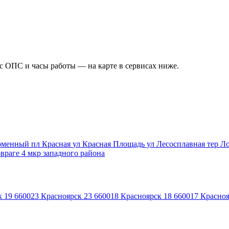
ес ОПС и часы работы — на карте в сервисах ниже.
арменный
пл Красная
ул Красная Площадь
ул Лесосплавная
тер Л
овраге 4 мкр западного района
к 19
660023
Красноярск 23
660018
Красноярск 18
660017
Красноя