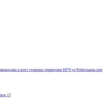
омоносова в вост стороны территори НГЧ
ул Робеспьера
пер
рск 17