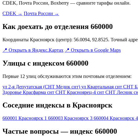
CDEK, Почта России, Boxberry — сравните тарифы онлайн.
CDEK →
Почта России →
Как доехать до отделения 660000
Координаты Красноярск (центр): 56.0094, 92.8525. Точный адр
📍 Открыть в Яндекс.Картах
📍 Открыть в Google Maps
Улицы с индексом 660000
Первые 12 улиц обслуживаются этим почтовым отделением:
ул 2-я Депутатская (СНТ Медик снт)
ул Квартальная
снт СНТ 
Здоровье Красфарма
снт СНТ Красноярец-4
снт СНТ Лесник
с
Соседние индексы в Красноярск
660001
Красноярск 1
660003
Красноярск 3
660004
Красноярск 4
Частые вопросы — индекс 660000