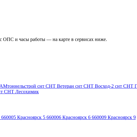
ес ОПС и часы работы — на карте в сервисах ниже.
БАМтоннельстрой
снт СНТ Ветеран
снт СНТ Восход-2
снт СНТ Г
нт СНТ Лесохимик
660005
Красноярск 5
660006
Красноярск 6
660009
Красноярск 9