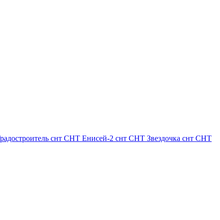
радостроитель
снт СНТ Енисей-2
снт СНТ Звездочка
снт СНТ