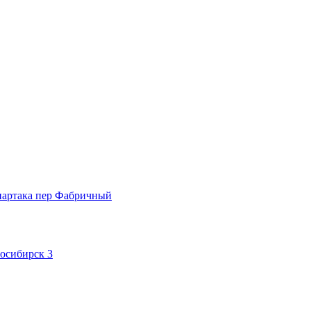
партака
пер Фабричный
осибирск 3