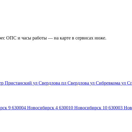
рес ОПС и часы работы — на карте в сервисах ниже.
ер Пристанский
ул Свердлова
пл Свердлова
ул Сибревкома
ул С
рск 9
630004
Новосибирск 4
630010
Новосибирск 10
630003
Нов