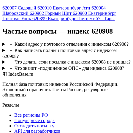
620907
Садовый
620910
Екатеринбург Атп
620904
Шабровский
620902
Горный Щит
620900
Екатеринбург
Почтамт Уопк
620899
Екатеринбург Почтамт Уч. Тары
Частые вопросы — индекс 620908
＋
Какой адрес у почтового отделения с индексом 620908?
＋
Как написать полный почтовый адрес с индексом
620908?
＋
Что делать, если посылка с индексом 620908 не пришла?
＋
Что значит «подчинённое ОПС» для индекса 620908?
📮 IndexBase.ru
Полная база почтовых индексов Российской Федерации.
Эталонный справочник Почты России, регулярные
обновления.
Разделы
Все регионы РФ
Популярные города
Отследить посылку
API для разработчиков