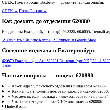
CDEK, Почта России, Boxberry — сравните тарифы онлайн.
CDEK →
Почта России →
Как доехать до отделения 620880
Координаты Екатеринбург (центр): 56.8385, 60.6055. Точный а
📍 Открыть в Яндекс.Картах
📍 Открыть в Google Maps
Соседние индексы в Екатеринбург
620879
Екатеринбург Атп
620881
Екатеринбург УКД Уч.-1
620
Тары
Частые вопросы — индекс 620880
＋
Какой адрес у почтового отделения с индексом 620880?
＋
Как написать полный почтовый адрес с индексом 620880
＋
Что делать, если посылка с индексом 620880 не пришла?
＋
Что значит «подчинённое ОПС» для индекса 620880?
📮 IndexBase.ru