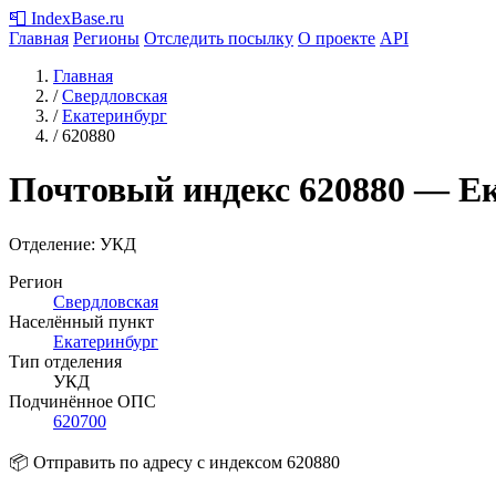
📮
IndexBase
.ru
Главная
Регионы
Отследить посылку
О проекте
API
Главная
/
Свердловская
/
Екатеринбург
/
620880
Почтовый индекс
620880
— Ек
Отделение: УКД
Регион
Свердловская
Населённый пункт
Екатеринбург
Тип отделения
УКД
Подчинённое ОПС
620700
📦 Отправить по адресу с индексом 620880