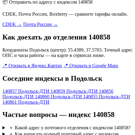
📦 Отправить по адресу с индексом 140858
CDEK, Почта России, Boxberry — сравните тарифы онлайн.
CDEK →
Почта России →
Как доехать до отделения 140858
Координаты Подольск (центр): 55.4389, 37.5703. Точный адрес
ОПС и часы работы — на карте в сервисах ниже.
📍 Открыть в Яндекс.Картах
📍 Открыть в Google Maps
Соседние индексы в Подольск
140857
Подольск-ДТИ
140859
Подольск-ДТИ
140856
Подольск-ДТИ
140860
Подольск-ДТИ
140855
Подольск-ДТИ
140861
Подольск-ДТИ
Частые вопросы — индекс 140858
＋
Какой адрес у почтового отделения с индексом 140858?
＋
Как написать полный почтовый адрес с индексом