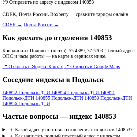
📦 Отправить по адресу с индексом 140853
CDEK, Почта России, Boxberry — сравните тарифы онлайн.
CDEK →
Почта России →
Как доехать до отделения 140853
Координаты Подольск (центр): 55.4389, 37.5703. Точный адрес
ОПС и часы работы — на карте в сервисах ниже.
📍 Открыть в Яндекс.Картах
📍 Открыть в Google Maps
Соседние индексы в Подольск
140852
Подольск-ДТИ
140854
Подольск-ДТИ
140851
Подольск-ДТИ
140855
Подольск-ДТИ
140850
Подольск-ДТИ
140856
Подольск-ДТИ
Частые вопросы — индекс 140853
＋
Какой адрес у почтового отделения с индексом 140853?
＋
Как написать полный почтовый адрес с индексом