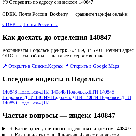
📦 Отправить по адресу с индексом 140847
CDEK, Почта России, Boxberry — сравните тарифы онлайн.
CDEK →
Почта России →
Как доехать до отделения 140847
Координаты Подольск (центр): 55.4389, 37.5703. Точный адрес
ОПС и часы работы — на карте в сервисах ниже.
📍 Открыть в Яндекс.Картах
📍 Открыть в Google Maps
Соседние индексы в Подольск
140846
Подольск-ДТИ
140848
Подольск-ДТИ
140845
Подольск-ДТИ
140849
Подольск-ДТИ
140844
Подольск-ДТИ
140850
Подольск-ДТИ
Частые вопросы — индекс 140847
＋
Какой адрес у почтового отделения с индексом 140847?
＋
Как написать полный почтовый адрес с индексом