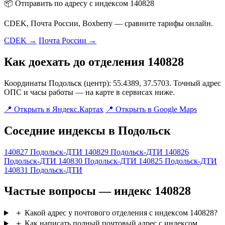
📦 Отправить по адресу с индексом 140828
CDEK, Почта России, Boxberry — сравните тарифы онлайн.
CDEK →
Почта России →
Как доехать до отделения 140828
Координаты Подольск (центр): 55.4389, 37.5703. Точный адрес
ОПС и часы работы — на карте в сервисах ниже.
📍 Открыть в Яндекс.Картах
📍 Открыть в Google Maps
Соседние индексы в Подольск
140827
Подольск-ДТИ
140829
Подольск-ДТИ
140826
Подольск-ДТИ
140830
Подольск-ДТИ
140825
Подольск-ДТИ
140831
Подольск-ДТИ
Частые вопросы — индекс 140828
＋
Какой адрес у почтового отделения с индексом 140828?
＋
Как написать полный почтовый адрес с индексом