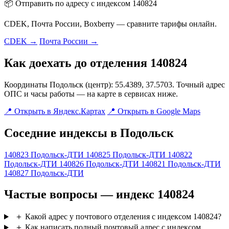
📦 Отправить по адресу с индексом 140824
CDEK, Почта России, Boxberry — сравните тарифы онлайн.
CDEK →
Почта России →
Как доехать до отделения 140824
Координаты Подольск (центр): 55.4389, 37.5703. Точный адрес
ОПС и часы работы — на карте в сервисах ниже.
📍 Открыть в Яндекс.Картах
📍 Открыть в Google Maps
Соседние индексы в Подольск
140823
Подольск-ДТИ
140825
Подольск-ДТИ
140822
Подольск-ДТИ
140826
Подольск-ДТИ
140821
Подольск-ДТИ
140827
Подольск-ДТИ
Частые вопросы — индекс 140824
＋
Какой адрес у почтового отделения с индексом 140824?
＋
Как написать полный почтовый адрес с индексом