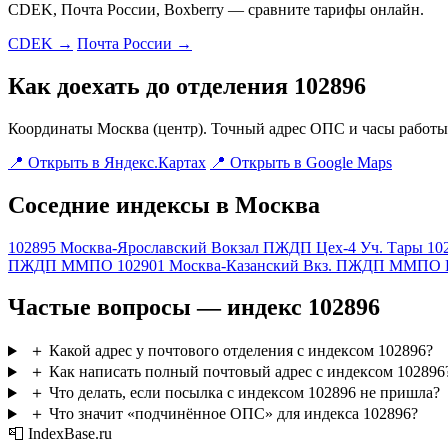
CDEK, Почта России, Boxberry — сравните тарифы онлайн.
CDEK →
Почта России →
Как доехать до отделения 102896
Координаты Москва (центр). Точный адрес ОПС и часы работы 
📍 Открыть в Яндекс.Картах
📍 Открыть в Google Maps
Соседние индексы в Москва
102895
Москва-Ярославский Вокзал ПЖДП Цех-4 Уч. Тары
10
ПЖДП ММПО
102901
Москва-Казанский Вкз. ПЖДП ММПО P
Частые вопросы — индекс 102896
＋
Какой адрес у почтового отделения с индексом 102896?
＋
Как написать полный почтовый адрес с индексом 102896
＋
Что делать, если посылка с индексом 102896 не пришла?
＋
Что значит «подчинённое ОПС» для индекса 102896?
📮 IndexBase.ru