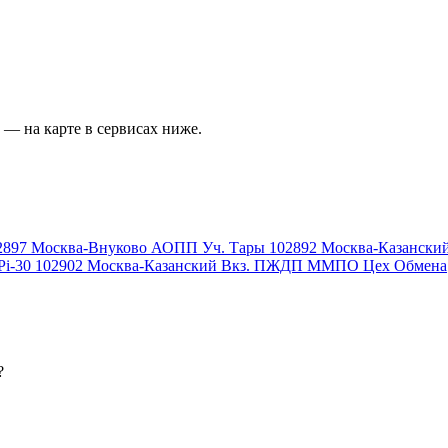
— на карте в сервисах ниже.
2897
Москва-Внуково АОПП Уч. Тары
102892
Москва-Казански
i-30
102902
Москва-Казанский Вкз. ПЖДП ММПО Цех Обмена
?