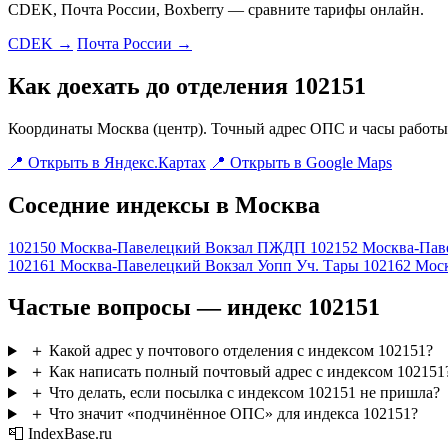
CDEK, Почта России, Boxberry — сравните тарифы онлайн.
CDEK →
Почта России →
Как доехать до отделения 102151
Координаты Москва (центр). Точный адрес ОПС и часы работы 
📍 Открыть в Яндекс.Картах
📍 Открыть в Google Maps
Соседние индексы в Москва
102150
Москва-Павелецкий Вокзал ПЖДП
102152
Москва-Пав
102161
Москва-Павелецкий Вокзал Уопп Уч. Тары
102162
Моск
Частые вопросы — индекс 102151
＋
Какой адрес у почтового отделения с индексом 102151?
＋
Как написать полный почтовый адрес с индексом 102151
＋
Что делать, если посылка с индексом 102151 не пришла?
＋
Что значит «подчинённое ОПС» для индекса 102151?
📮 IndexBase.ru