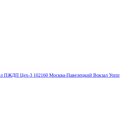
ал ПЖДП Цех-3
102160
Москва-Павелецкий Вокзал Уопп