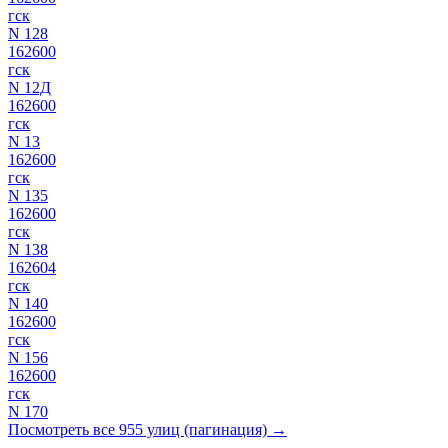
гск
N 128
162600
гск
N 12Д
162600
гск
N 13
162600
гск
N 135
162600
гск
N 138
162604
гск
N 140
162600
гск
N 156
162600
гск
N 170
Посмотреть все 955 улиц (пагинация) →