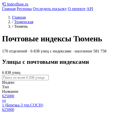
📮
IndexBase
.ru
Главная
Регионы
Отследить посылку
О проекте
API
Главная
/
Тюменская
/
Тюмень
Почтовые индексы Тюмень
170 отделений · 6 838 улиц с индексами · население 581 758
Улицы с почтовыми индексами
6 838 улиц
Индекс
Тип
Название
625000
ул
1 (Березка-3 тер.СОСН)
625000