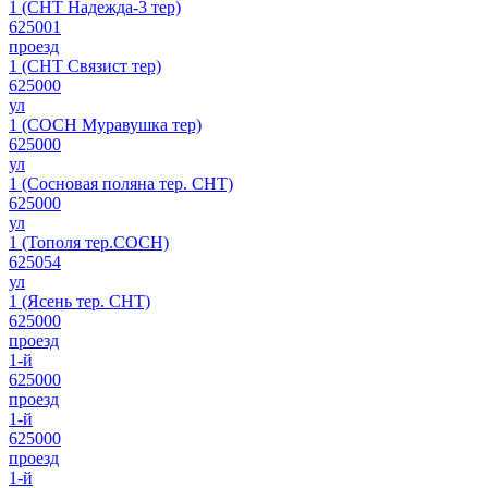
1 (СНТ Надежда-3 тер)
625001
проезд
1 (СНТ Связист тер)
625000
ул
1 (СОСН Муравушка тер)
625000
ул
1 (Сосновая поляна тер. СНТ)
625000
ул
1 (Тополя тер.СОСН)
625054
ул
1 (Ясень тер. СНТ)
625000
проезд
1-й
625000
проезд
1-й
625000
проезд
1-й