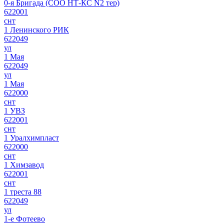
0-я Бригада (СОО НТ-КС N2 тер)
622001
снт
1 Ленинского РИК
622049
ул
1 Мая
622049
ул
1 Мая
622000
снт
1 УВЗ
622001
снт
1 Уралхимпласт
622000
снт
1 Химзавод
622001
снт
1 треста 88
622049
ул
1-е Фотеево