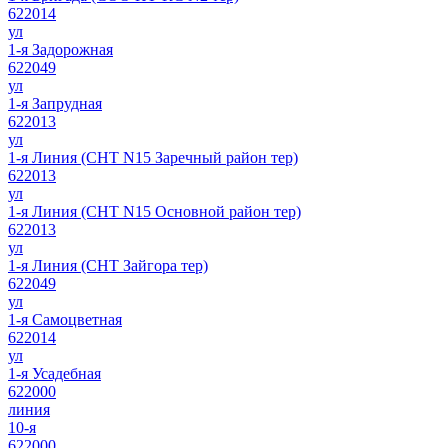
622014
ул
1-я Задорожная
622049
ул
1-я Запрудная
622013
ул
1-я Линия (СНТ N15 Заречный район тер)
622013
ул
1-я Линия (СНТ N15 Основной район тер)
622013
ул
1-я Линия (СНТ Зайгора тер)
622049
ул
1-я Самоцветная
622014
ул
1-я Усадебная
622000
линия
10-я
622000