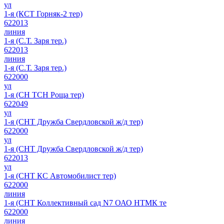
ул
1-я (КСТ Горняк-2 тер)
622013
линия
1-я (С.Т. Заря тер.)
622013
линия
1-я (С.Т. Заря тер.)
622000
ул
1-я (СН ТСН Роща тер)
622049
ул
1-я (СНТ Дружба Свердловской ж/д тер)
622000
ул
1-я (СНТ Дружба Свердловской ж/д тер)
622013
ул
1-я (СНТ КС Автомобилист тер)
622000
линия
1-я (СНТ Коллективный сад N7 ОАО НТМК те
622000
линия