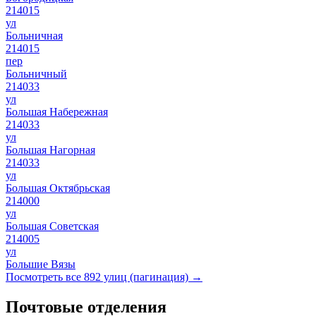
214015
ул
Больничная
214015
пер
Больничный
214033
ул
Большая Набережная
214033
ул
Большая Нагорная
214033
ул
Большая Октябрьская
214000
ул
Большая Советская
214005
ул
Большие Вязы
Посмотреть все 892 улиц (пагинация) →
Почтовые отделения