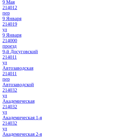
9 Мая
214012
пер
9 Января
214019
ул
9 Января
214000
проезд
9-й Досуговский
214011
ул
Автозаводская
214011
пер
Автозаводской
214032
ул
Академическая
214032
ул
Академическая 1-я
214032
ул
Академическая 2-я