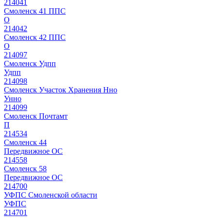
214041
Смоленск 41 ППС
О
214042
Смоленск 42 ППС
О
214097
Смоленск Удпп
Удпп
214098
Смоленск Участок Хранения Нно
Унно
214099
Смоленск Почтамт
П
214534
Смоленск 44
Передвижное ОС
214558
Смоленск 58
Передвижное ОС
214700
УФПС Смоленской области
УФПС
214701