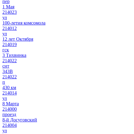
пер
1 Мая
214023
ул
100-летия комсомола
214012
ул
12 лет Октября
214019
гск
3 Тихвинка
214022
снт
343В
214022
п
430 км
214014
ул
8 Марта
214000
проезд
8-й Досуговский
214004
ул