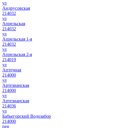
ул
Андрусовская
214032
ул
Апрельская
214032
ул
Апрельская 1-я
214032
ул
Апрельская 2-я
214019
ул
Аптечная
214000
ул
Артезианская
214000
ул
Артезианская
214036
ул
Бабьегорский Водозабор
214000
пер