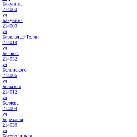
Бакунина
214000
ул
Бакунина
214000
ул
Барклая де Толли
214018
ул
Беговая
214032
ул
Белинского
214006
ул
Бельская
214012
ул
Беляева
214009
ул
Березовая
214036
ул
Богородицкая