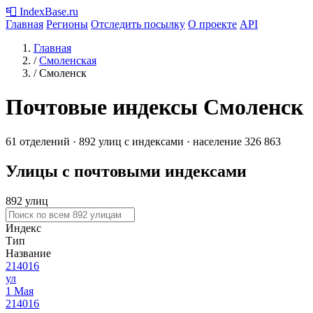
📮
IndexBase
.ru
Главная
Регионы
Отследить посылку
О проекте
API
Главная
/
Смоленская
/
Смоленск
Почтовые индексы Смоленск
61 отделений · 892 улиц с индексами · население 326 863
Улицы с почтовыми индексами
892 улиц
Индекс
Тип
Название
214016
ул
1 Мая
214016