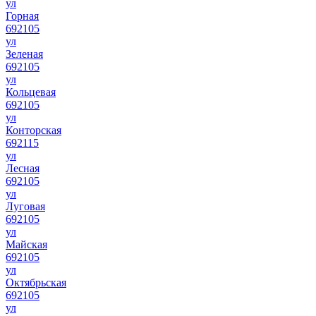
ул
Горная
692105
ул
Зеленая
692105
ул
Кольцевая
692105
ул
Конторская
692115
ул
Лесная
692105
ул
Луговая
692105
ул
Майская
692105
ул
Октябрьская
692105
ул