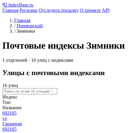
📮
IndexBase
.ru
Главная
Регионы
Отследить посылку
О проекте
API
Главная
/
Приморский
/
Зимники
Почтовые индексы Зимники
1 отделений · 16 улиц с индексами
Улицы с почтовыми индексами
16 улиц
Индекс
Тип
Название
692105
ул
Гаражная
692105