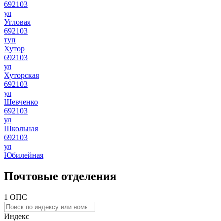
692103
ул
Угловая
692103
туп
Хутор
692103
ул
Хуторская
692103
ул
Шевченко
692103
ул
Школьная
692103
ул
Юбилейная
Почтовые отделения
1 ОПС
Индекс