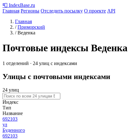
📮
IndexBase
.ru
Главная
Регионы
Отследить посылку
О проекте
API
Главная
/
Приморский
/
Веденка
Почтовые индексы Веденка
1 отделений · 24 улиц с индексами
Улицы с почтовыми индексами
24 улиц
Индекс
Тип
Название
692103
ул
Буденного
692103