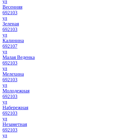
ул
Весенняя
692103
ул
Зеленая
692103
ул
Калинина
692107
ул
Малая Веденка
692103
ул
Мелехина
692103
ул
Молодежная
692103
ул
Набережная
692103
ул
Незаметная
692103
ул