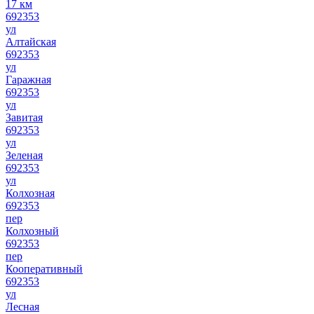
17 км
692353
ул
Алтайская
692353
ул
Гаражная
692353
ул
Завитая
692353
ул
Зеленая
692353
ул
Колхозная
692353
пер
Колхозный
692353
пер
Кооперативный
692353
ул
Лесная