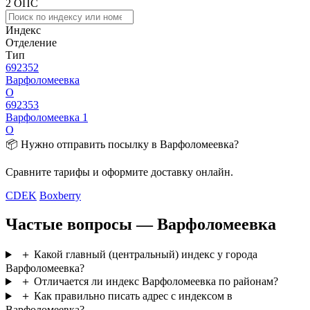
2 ОПС
Индекс
Отделение
Тип
692352
Варфоломеевка
О
692353
Варфоломеевка 1
О
📦 Нужно отправить посылку в Варфоломеевка?
Сравните тарифы и оформите доставку онлайн.
CDEK
Boxberry
Частые вопросы — Варфоломеевка
＋
Какой главный (центральный) индекс у города
Варфоломеевка?
＋
Отличается ли индекс Варфоломеевка по районам?
＋
Как правильно писать адрес с индексом в
Варфоломеевка?