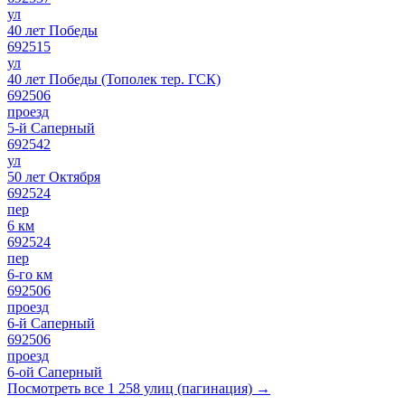
ул
40 лет Победы
692515
ул
40 лет Победы (Тополек тер. ГСК)
692506
проезд
5-й Саперный
692542
ул
50 лет Октября
692524
пер
6 км
692524
пер
6-го км
692506
проезд
6-й Саперный
692506
проезд
6-ой Саперный
Посмотреть все 1 258 улиц (пагинация) →