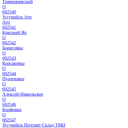
Тимирязевский
О
692540
Уссурийск Атп
Атп
692541
Красный Яр
О
692542
Борисовка
О
692543
Корсаковка
О
692544
Пуциловка
О
692545
Алексей-Никольское
О
692546
Корфовка
О
692547
Уссурийск Почтамт Склад ТМЦ