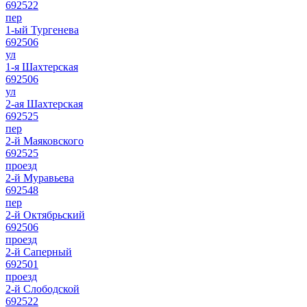
692522
пер
1-ый Тургенева
692506
ул
1-я Шахтерская
692506
ул
2-ая Шахтерская
692525
пер
2-й Маяковского
692525
проезд
2-й Муравьева
692548
пер
2-й Октябрьский
692506
проезд
2-й Саперный
692501
проезд
2-й Слободской
692522