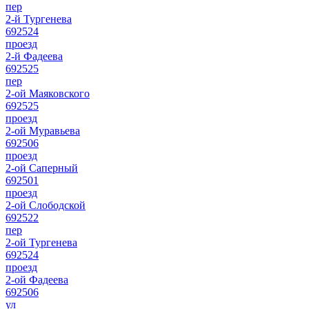
пер
2-й Тургенева
692524
проезд
2-й Фадеева
692525
пер
2-ой Маяковского
692525
проезд
2-ой Муравьева
692506
проезд
2-ой Саперный
692501
проезд
2-ой Слободской
692522
пер
2-ой Тургенева
692524
проезд
2-ой Фадеева
692506
ул