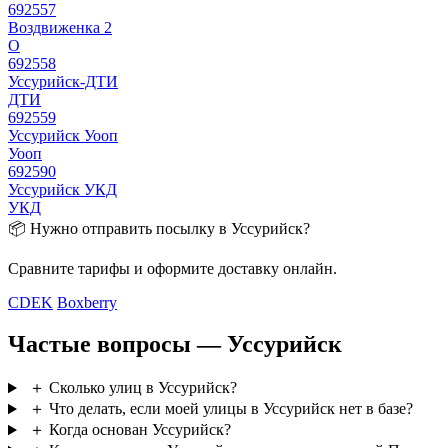
692557
Воздвиженка 2
О
692558
Уссурийск-ДТИ
ДТИ
692559
Уссурийск Уооп
Уооп
692590
Уссурийск УКД
УКД
📦 Нужно отправить посылку в Уссурийск?
Сравните тарифы и оформите доставку онлайн.
CDEK
Boxberry
Частые вопросы — Уссурийск
＋
Сколько улиц в Уссурийск?
＋
Что делать, если моей улицы в Уссурийск нет в базе?
＋
Когда основан Уссурийск?