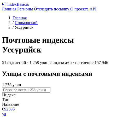
📮
IndexBase
.ru
Главная
Регионы
Отследить посылку
О проекте
API
Главная
/
Приморский
/
Уссурийск
Почтовые индексы
Уссурийск
51 отделений · 1 258 улиц с индексами · население 157 946
Улицы с почтовыми индексами
1 258 улиц
Индекс
Тип
Название
692506
ул