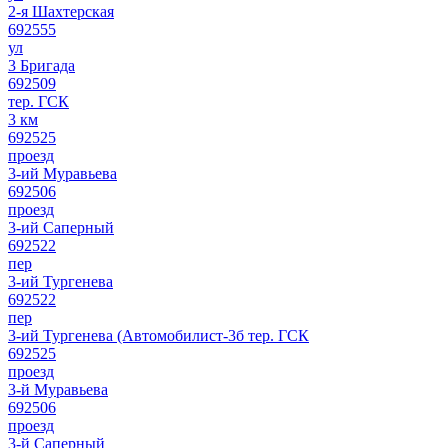
2-я Шахтерская
692555
ул
3 Бригада
692509
тер. ГСК
3 км
692525
проезд
3-ий Муравьева
692506
проезд
3-ий Саперный
692522
пер
3-ий Тургенева
692522
пер
3-ий Тургенева (Автомобилист-3б тер. ГСК
692525
проезд
3-й Муравьева
692506
проезд
3-й Саперный