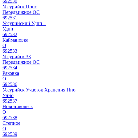
692530
Уссурийск Попс
Передвижное ОС
692531
Уссурийский Удпп-1
Удпп
692532
Каймановка
О
692533
Уссурийск 33
Передвижное ОС
692534
Раковка
О
692536
Уссурийск Участок Хранения Нно
Унно
692537
Новоникольск
О
692538
Степное
О
692539