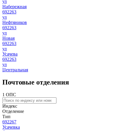
ул
Набережная
692263
ул
Нефтяников
692263
ул
Новая
692263
ул
Усачева
692263
ул
Центральная
Почтовые отделения
1 ОПС
Индекс
Отделение
Тип
692267
Усачевка