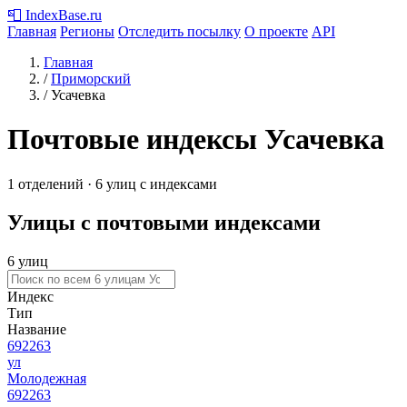
📮
IndexBase
.ru
Главная
Регионы
Отследить посылку
О проекте
API
Главная
/
Приморский
/
Усачевка
Почтовые индексы Усачевка
1 отделений · 6 улиц с индексами
Улицы с почтовыми индексами
6 улиц
Индекс
Тип
Название
692263
ул
Молодежная
692263