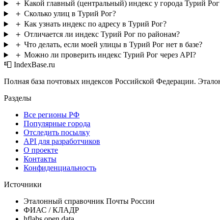
＋
Какой главный (центральный) индекс у города Турий Рог
＋
Сколько улиц в Турий Рог?
＋
Как узнать индекс по адресу в Турий Рог?
＋
Отличается ли индекс Турий Рог по районам?
＋
Что делать, если моей улицы в Турий Рог нет в базе?
＋
Можно ли проверить индекс Турий Рог через API?
📮 IndexBase.ru
Полная база почтовых индексов Российской Федерации. Этало
Разделы
Все регионы РФ
Популярные города
Отследить посылку
API для разработчиков
О проекте
Контакты
Конфиденциальность
Источники
Эталонный справочник Почты России
ФИАС / КЛАДР
hflabs open data