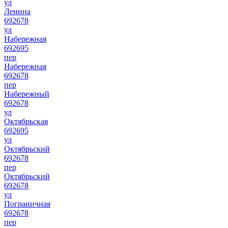
ул
Ленина
692678
ул
Набережная
692695
пер
Набережная
692678
пер
Набережный
692678
ул
Октябрьская
692695
ул
Октябрьский
692678
пер
Октябрьский
692678
ул
Пограничная
692678
пер