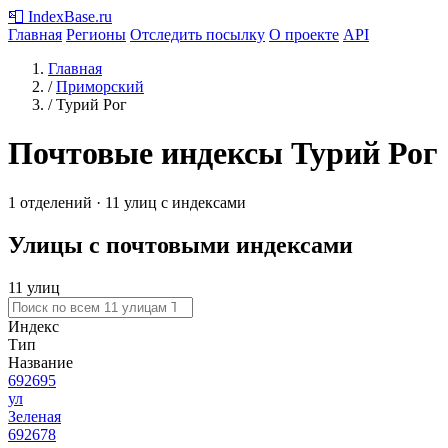
📮
IndexBase
.ru
Главная
Регионы
Отследить посылку
О проекте
API
Главная
/
Приморский
/
Турий Рог
Почтовые индексы Турий Рог
1 отделений · 11 улиц с индексами
Улицы с почтовыми индексами
11 улиц
Индекс
Тип
Название
692695
ул
Зеленая
692678