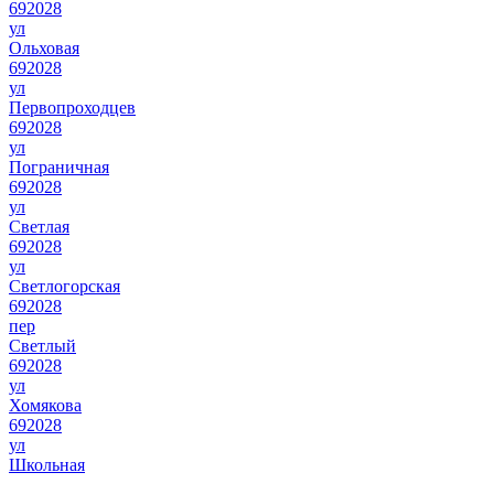
692028
ул
Ольховая
692028
ул
Первопроходцев
692028
ул
Пограничная
692028
ул
Светлая
692028
ул
Светлогорская
692028
пер
Светлый
692028
ул
Хомякова
692028
ул
Школьная