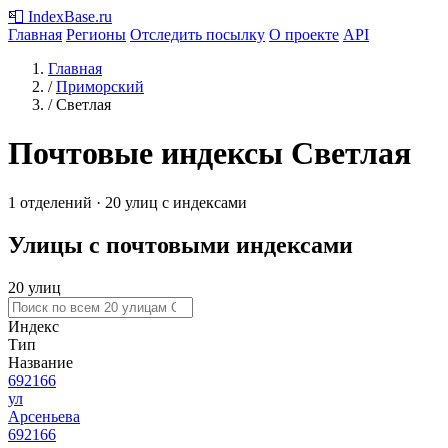
📮
IndexBase
.ru
Главная
Регионы
Отследить посылку
О проекте
API
Главная
/
Приморский
/
Светлая
Почтовые индексы Светлая
1 отделений · 20 улиц с индексами
Улицы с почтовыми индексами
20 улиц
Индекс
Тип
Название
692166
ул
Арсеньева
692166