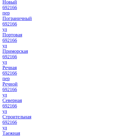
Новый
692166
пер
Пограничный
692166
ул
Портовая
692166
ул
Приморская
692166
ул
Речная
692166
пер
Речной
692166
ул
Северная
692166
ул
Строительная
692166
ул
Таежная