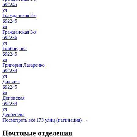
692245
ул
Гражданская 2-я
692245
ул
Гражданская 3-я
692236
ул
Грибоедова
692245
ул
Григория Лазаренко
692239
ул
Дальняя
692245
ул
Деповская
692239
ул
Дербенева
Посмотреть все 173 улиц (пагинация) →
Почтовые отделения