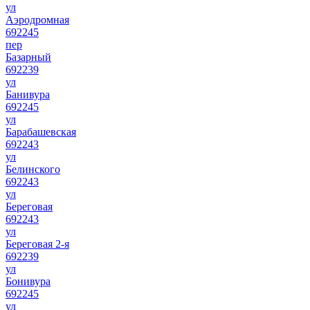
ул
Аэродромная
692245
пер
Базарный
692239
ул
Банивура
692245
ул
Барабашевская
692243
ул
Белинского
692243
ул
Береговая
692243
ул
Береговая 2-я
692239
ул
Бонивура
692245
ул