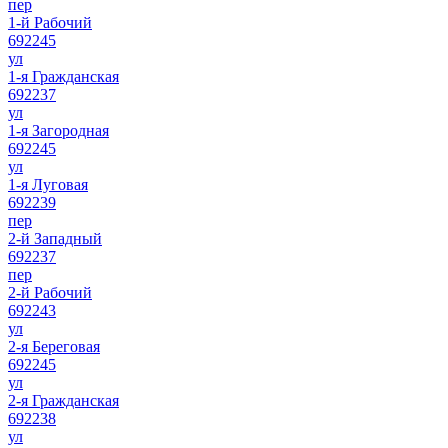
пер
1-й Рабочий
692245
ул
1-я Гражданская
692237
ул
1-я Загородная
692245
ул
1-я Луговая
692239
пер
2-й Западный
692237
пер
2-й Рабочий
692243
ул
2-я Береговая
692245
ул
2-я Гражданская
692238
ул