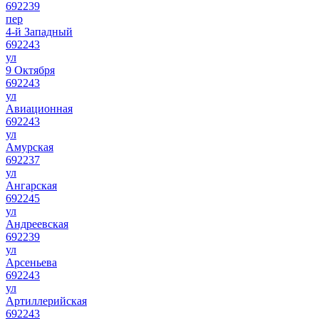
692239
пер
4-й Западный
692243
ул
9 Октября
692243
ул
Авиационная
692243
ул
Амурская
692237
ул
Ангарская
692245
ул
Андреевская
692239
ул
Арсеньева
692243
ул
Артиллерийская
692243