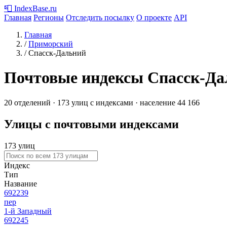
📮
IndexBase
.ru
Главная
Регионы
Отследить посылку
О проекте
API
Главная
/
Приморский
/
Спасск-Дальний
Почтовые индексы Спасск-Да
20 отделений · 173 улиц с индексами · население 44 166
Улицы с почтовыми индексами
173 улиц
Индекс
Тип
Название
692239
пер
1-й Западный
692245