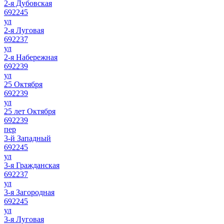
2-я Дубовская
692245
ул
2-я Луговая
692237
ул
2-я Набережная
692239
ул
25 Октября
692239
ул
25 лет Октября
692239
пер
3-й Западный
692245
ул
3-я Гражданская
692237
ул
3-я Загородная
692245
ул
3-я Луговая