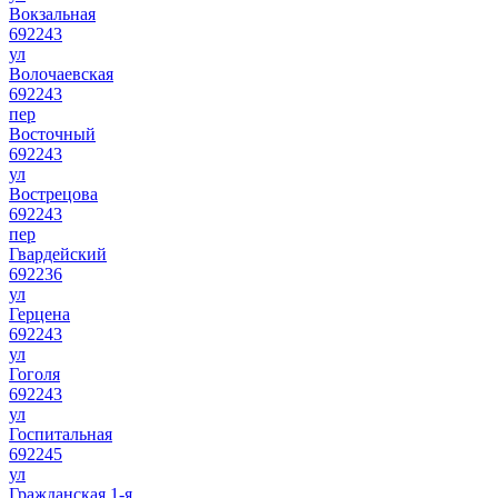
Вокзальная
692243
ул
Волочаевская
692243
пер
Восточный
692243
ул
Вострецова
692243
пер
Гвардейский
692236
ул
Герцена
692243
ул
Гоголя
692243
ул
Госпитальная
692245
ул
Гражданская 1-я