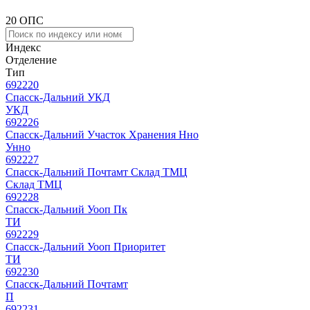
20 ОПС
Индекс
Отделение
Тип
692220
Спасск-Дальний УКД
УКД
692226
Спасск-Дальний Участок Хранения Нно
Унно
692227
Спасск-Дальний Почтамт Склад ТМЦ
Склад ТМЦ
692228
Спасск-Дальний Уооп Пк
ТИ
692229
Спасск-Дальний Уооп Приоритет
ТИ
692230
Спасск-Дальний Почтамт
П
692231