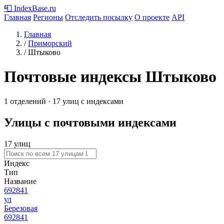
📮
IndexBase
.ru
Главная
Регионы
Отследить посылку
О проекте
API
Главная
/
Приморский
/
Штыково
Почтовые индексы Штыково
1 отделений · 17 улиц с индексами
Улицы с почтовыми индексами
17 улиц
Индекс
Тип
Название
692841
ул
Березовая
692841