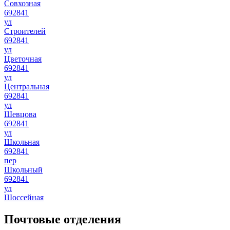
Совхозная
692841
ул
Строителей
692841
ул
Цветочная
692841
ул
Центральная
692841
ул
Шевцова
692841
ул
Школьная
692841
пер
Школьный
692841
ул
Шоссейная
Почтовые отделения