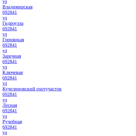
ул
Владимирская
692841
ул
Гидроузла
692841
ул
Горняцкая
692841
ул
Заречная
692841
ул
Ключевая
692841
ул
Кучелиновский охотучасток
692841
ул
Лесная
692841
ул
Ручейная
692841
ул