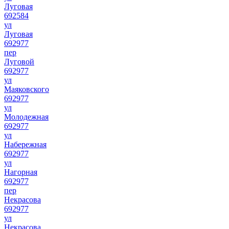
Луговая
692584
ул
Луговая
692977
пер
Луговой
692977
ул
Маяковского
692977
ул
Молодежная
692977
ул
Набережная
692977
ул
Нагорная
692977
пер
Некрасова
692977
ул
Некрасова