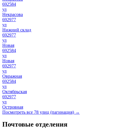
692584
ул
Некрасова
692977
ул
Нижний склад
692977
ул
Новая
692584
ул
Новая
692977
ул
Овражная
692584
ул
Октябрьская
692977
ул
Островная
Посмотреть все 78 улиц (пагинация) →
Почтовые отделения