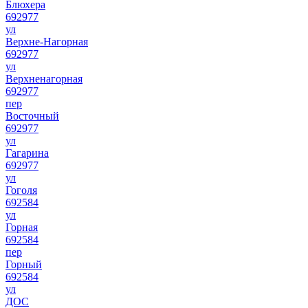
Блюхера
692977
ул
Верхне-Нагорная
692977
ул
Верхненагорная
692977
пер
Восточный
692977
ул
Гагарина
692977
ул
Гоголя
692584
ул
Горная
692584
пер
Горный
692584
ул
ДОС