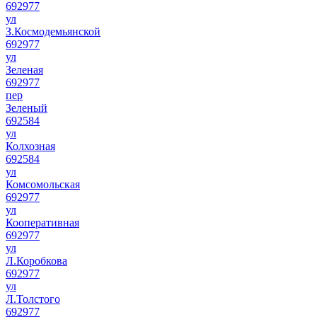
692977
ул
З.Космодемьянской
692977
ул
Зеленая
692977
пер
Зеленый
692584
ул
Колхозная
692584
ул
Комсомольская
692977
ул
Кооперативная
692977
ул
Л.Коробкова
692977
ул
Л.Толстого
692977