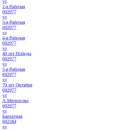
ул
2-я Рабочая
692977
ул
3-я Рабочая
692977
ул
4-я Рабочая
692977
ул
40 лет Победы
692977
ул
5-я Рабочая
692977
ул
70 лет Октября
692977
ул
А.Матросова
692977
ул
Бархатная
692584
ул