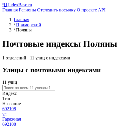
📮
IndexBase
.ru
Главная
Регионы
Отследить посылку
О проекте
API
Главная
/
Приморский
/
Поляны
Почтовые индексы Поляны
1 отделений · 11 улиц с индексами
Улицы с почтовыми индексами
11 улиц
Индекс
Тип
Название
692108
ул
Гаражная
692108