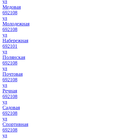
ул
Медовая
692108
ул
Молодежная
692108
ул
Набережная
692101
ул
Полянская
692108
ул
Почтовая
692108
ул
Речная
692108
ул
Садовая
692108
ул
Спортивная
692108
ул