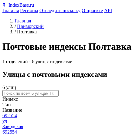
📮
IndexBase
.ru
Главная
Регионы
Отследить посылку
О проекте
API
Главная
/
Приморский
/
Полтавка
Почтовые индексы Полтавка
1 отделений · 6 улиц с индексами
Улицы с почтовыми индексами
6 улиц
Индекс
Тип
Название
692554
ул
Заводская
692554