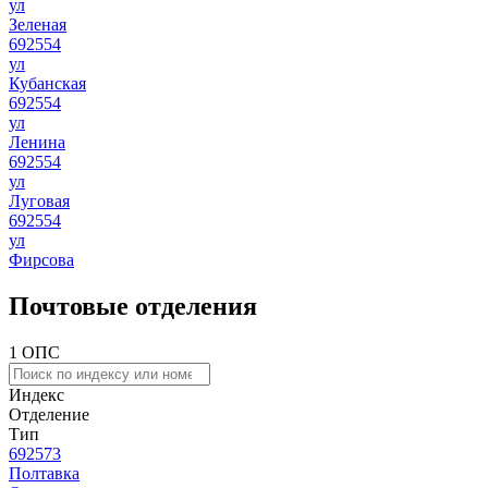
ул
Зеленая
692554
ул
Кубанская
692554
ул
Ленина
692554
ул
Луговая
692554
ул
Фирсова
Почтовые отделения
1 ОПС
Индекс
Отделение
Тип
692573
Полтавка