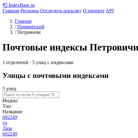
📮
IndexBase
.ru
Главная
Регионы
Отследить посылку
О проекте
API
Главная
/
Приморский
/
Петровичи
Почтовые индексы Петрович
1 отделений · 5 улиц с индексами
Улицы с почтовыми индексами
5 улиц
Индекс
Тип
Название
692249
ул
Лазо
692249