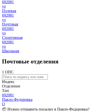
692081
ул
Полевая
692081
ул
Почтовая
692081
ул
Спортивная
692081
ул
Школьная
Почтовые отделения
1 ОПС
Индекс
Отделение
Тип
692081
Павло-Федоровка
О
📦 Нужно отправить посылку в Павло-Федоровка?