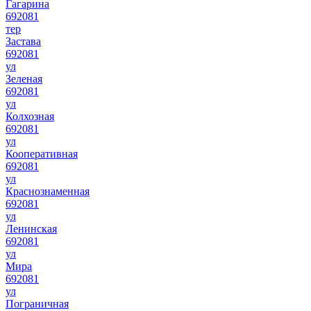
Гагарина
692081
тер
Застава
692081
ул
Зеленая
692081
ул
Колхозная
692081
ул
Кооперативная
692081
ул
Краснознаменная
692081
ул
Ленинская
692081
ул
Мира
692081
ул
Пограничная