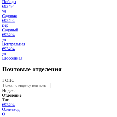
Победы
692494
ул
Садовая
692494
пер
Садовый
692494
ул
Центральная
692494
ул
Шоссейная
Почтовые отделения
1 ОПС
Индекс
Отделение
Тип
692494
Оленевод
О