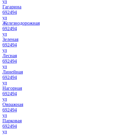
ул
Гагарина
692494
ул
Железнодорожная
692494
ул
Зеленая
692494
ул
Лесная
692494
ул
Линейная
692494
ул
Нагорная
692494
ул
Овражная
692494
ул
Парковая
692494
ул