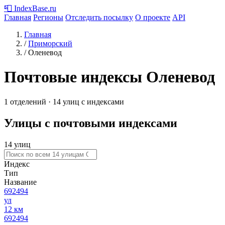
📮
IndexBase
.ru
Главная
Регионы
Отследить посылку
О проекте
API
Главная
/
Приморский
/
Оленевод
Почтовые индексы Оленевод
1 отделений · 14 улиц с индексами
Улицы с почтовыми индексами
14 улиц
Индекс
Тип
Название
692494
ул
12 км
692494