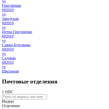
ул
Григоренко
692010
ул
Заводская
692010
ул
Петра Григоренко
692010
ул
Саввы Булгакова
692010
ул
Садовая
692010
ул
Школьная
Почтовые отделения
1 ОПС
Индекс
Отделение