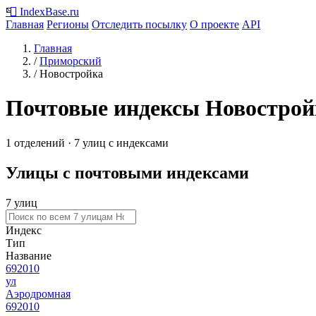
📮
IndexBase
.ru
Главная
Регионы
Отследить посылку
О проекте
API
Главная
/
Приморский
/
Новостройка
Почтовые индексы Новострой
1 отделений · 7 улиц с индексами
Улицы с почтовыми индексами
7 улиц
Индекс
Тип
Название
692010
ул
Аэродромная
692010