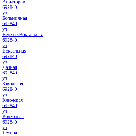
Авиаторов
692840
ул
Больничная
692840
ул
Верхне-Вокзальная
692840
ул
Вокзальная
692840
ул
Дачная
692840
ул
Заводская
692840
ул
Ключевая
692840
ул
Колхозная
692840
ул
Лесная