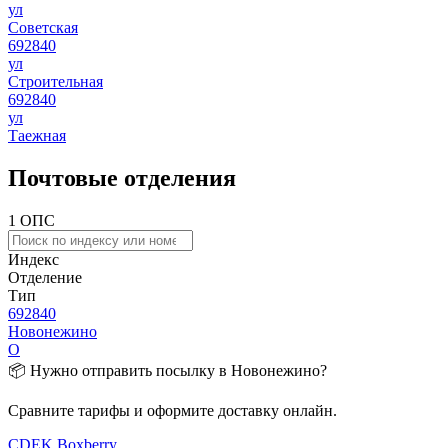
ул
Советская
692840
ул
Строительная
692840
ул
Таежная
Почтовые отделения
1 ОПС
Индекс
Отделение
Тип
692840
Новонежино
О
📦 Нужно отправить посылку в Новонежино?
Сравните тарифы и оформите доставку онлайн.
CDEK
Boxberry