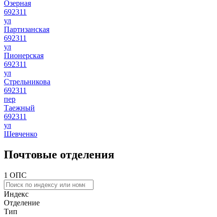
Озерная
692311
ул
Партизанская
692311
ул
Пионерская
692311
ул
Стрельникова
692311
пер
Таежный
692311
ул
Шевченко
Почтовые отделения
1 ОПС
Индекс
Отделение
Тип