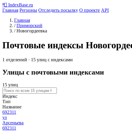
📮
IndexBase
.ru
Главная
Регионы
Отследить посылку
О проекте
API
Главная
/
Приморский
/
Новогордеевка
Почтовые индексы Новогорде
1 отделений · 15 улиц с индексами
Улицы с почтовыми индексами
15 улиц
Индекс
Тип
Название
692311
ул
Арсеньева
692311