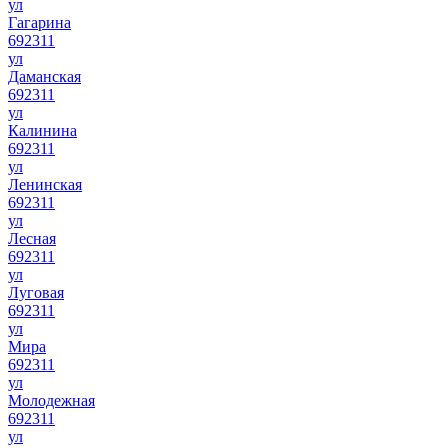
ул
Гагарина
692311
ул
Даманская
692311
ул
Калинина
692311
ул
Ленинская
692311
ул
Лесная
692311
ул
Луговая
692311
ул
Мира
692311
ул
Молодежная
692311
ул