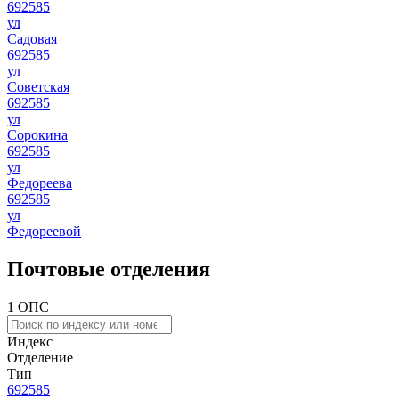
692585
ул
Садовая
692585
ул
Советская
692585
ул
Сорокина
692585
ул
Федореева
692585
ул
Федореевой
Почтовые отделения
1 ОПС
Индекс
Отделение
Тип
692585