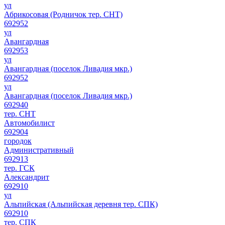
ул
Абрикосовая (Родничок тер. СНТ)
692952
ул
Авангардная
692953
ул
Авангардная (поселок Ливадия мкр.)
692952
ул
Авангардная (поселок Ливадия мкр.)
692940
тер. СНТ
Автомобилист
692904
городок
Административный
692913
тер. ГСК
Александрит
692910
ул
Альпийская (Альпийская деревня тер. СПК)
692910
тер. СПК