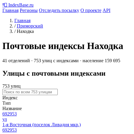
📮
IndexBase
.ru
Главная
Регионы
Отследить посылку
О проекте
API
Главная
/
Приморский
/
Находка
Почтовые индексы Находка
41 отделений · 753 улиц с индексами · население 159 695
Улицы с почтовыми индексами
753 улиц
Индекс
Тип
Название
692953
ул
1-я Восточная (поселок Ливадия мкр.)
692953