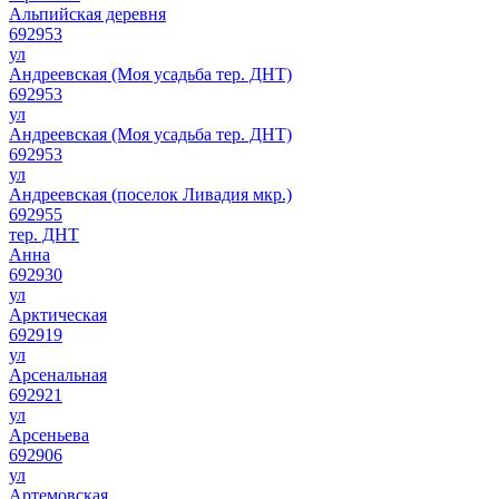
Альпийская деревня
692953
ул
Андреевская (Моя усадьба тер. ДНТ)
692953
ул
Андреевская (Моя усадьба тер. ДНТ)
692953
ул
Андреевская (поселок Ливадия мкр.)
692955
тер. ДНТ
Анна
692930
ул
Арктическая
692919
ул
Арсенальная
692921
ул
Арсеньева
692906
ул
Артемовская