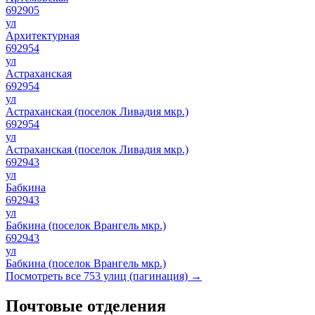
692905
ул
Архитектурная
692954
ул
Астраханская
692954
ул
Астраханская (поселок Ливадия мкр.)
692954
ул
Астраханская (поселок Ливадия мкр.)
692943
ул
Бабкина
692943
ул
Бабкина (поселок Врангель мкр.)
692943
ул
Бабкина (поселок Врангель мкр.)
Посмотреть все 753 улиц (пагинация) →
Почтовые отделения