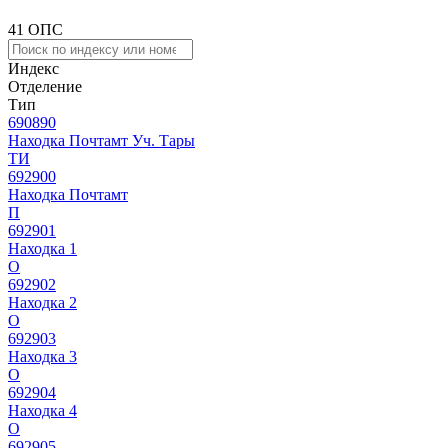
41 ОПС
Индекс
Отделение
Тип
690890
Находка Почтамт Уч. Тары
ТИ
692900
Находка Почтамт
П
692901
Находка 1
О
692902
Находка 2
О
692903
Находка 3
О
692904
Находка 4
О
692905